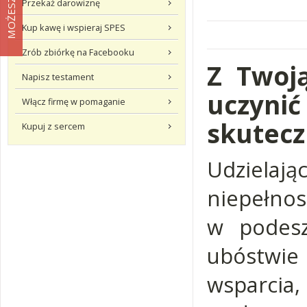
Przekaż darowiznę
Kup kawę i wspieraj SPES
Zrób zbiórkę na Facebooku
Z Twoj
Napisz testament
uczynić
Włącz firmę w pomaganie
skutecz
Kupuj z sercem
Udzielaj
niepełno
w podesz
ubóstwie 
wsparci