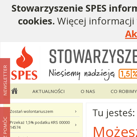
Stowarzyszenie SPES inform
cookies.
Więcej informacji
Ak
Menu pomocnicze
Menu główne
NEWSLETTER
AKTUALNOŚCI
O NAS
CO ROBIMY
Tu jesteś
Menu podstrony Możesz pomóc
Zostań wolontariuszem
MOŻESZ POMÓC
Przekaż 1,5% podatku KRS 00000
Możes
14574