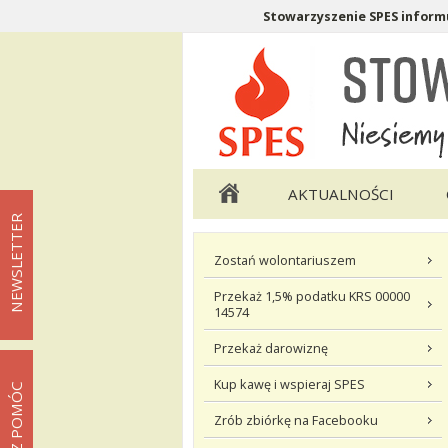
Stowarzyszenie SPES informu
Menu pomocnicze
Menu główne
AKTUALNOŚCI
NEWSLETTER
Menu podstrony Możesz pomó
Zostań wolontariuszem
Przekaż 1,5% podatku KRS 00000
14574
Przekaż darowiznę
Kup kawę i wspieraj SPES
MOŻESZ POMÓC
Zrób zbiórkę na Facebooku