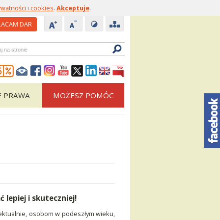
ywatności i cookies
.
Akceptuje
.
ACAM DAR
zukiwarka
E PRAWA
MOŻESZ POMÓC
lepiej i skuteczniej!
ktualnie, osobom w podeszłym wieku,