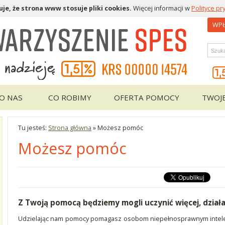
je, że strona www stosuje pliki cookies.
Więcej informacji w
Polityce pr
WPŁ
Wys
O NAS
CO ROBIMY
OFERTA POMOCY
TWOJ
c
Tu jesteś:
Strona główna
»
Możesz pomóc
Możesz pomóc
Z Twoją pomocą będziemy mogli uczynić więcej, działać 
Udzielając nam pomocy pomagasz osobom niepełnosprawnym intele