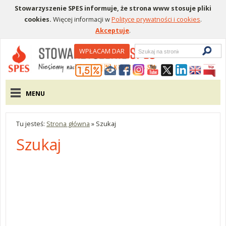
Stowarzyszenie SPES informuje, że strona www stosuje pliki
cookies.
Więcej informacji w
Polityce prywatności i cookies
.
Akceptuje
.
Wyszukiwarka
WPŁACAM DAR
Menu pomocnicze
Menu główne
MENU
Tu jesteś:
Strona główna
»
Szukaj
Szukaj