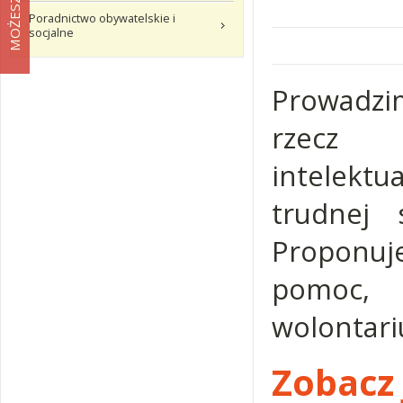
Poradnictwo obywatelskie i
socjalne
Prowadzi
rzecz 
intelekt
trudnej s
Proponuj
pomoc,
wolontari
Zobacz