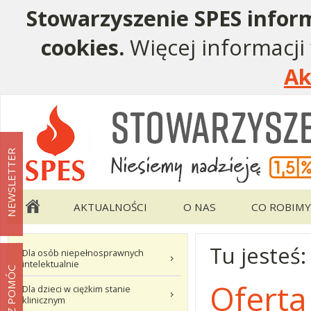
Stowarzyszenie SPES inform
cookies.
Więcej informacji
Ak
Menu pomocnicze
Menu główne
NEWSLETTER
AKTUALNOŚCI
O NAS
CO ROBIMY
Tu jesteś
Menu podstrony Oferta pomocy
Dla osób niepełnosprawnych
intelektualnie
MOŻESZ POMÓC
Ofert
Dla dzieci w ciężkim stanie
klinicznym