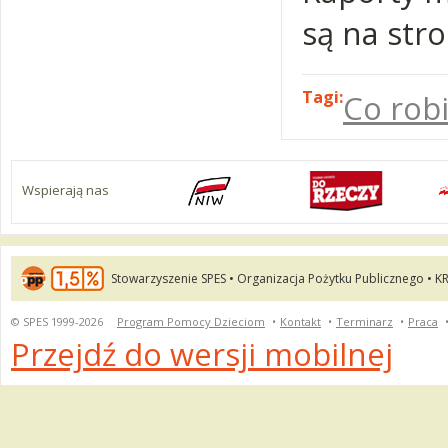
są na str
Tagi:
Co rob
Wspierają nas
Stowarzyszenie SPES • Organizacja Pożytku Publicznego • K
© SPES 1999-2026
Program Pomocy Dzieciom
•
Kontakt
•
Terminarz
•
Praca
Przejdź do wersji mobilnej