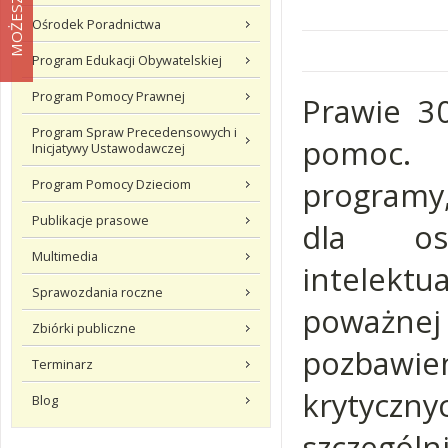
Ośrodek Poradnictwa
Program Edukacji Obywatelskiej
Program Pomocy Prawnej
Prawie 3
Program Spraw Precedensowych i
pomoc. 
Inicjatywy Ustawodawczej
programy
Program Pomocy Dzieciom
Publikacje prasowe
dla os
Multimedia
intelekt
Sprawozdania roczne
poważne
Zbiórki publiczne
pozbawie
Terminarz
krytyczn
Blog
szczególni