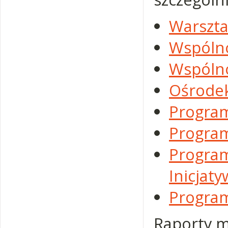
Warszta
Wspóln
Wspólno
Ośrode
Program
Progra
Progr
Inicjat
Progra
Raporty m