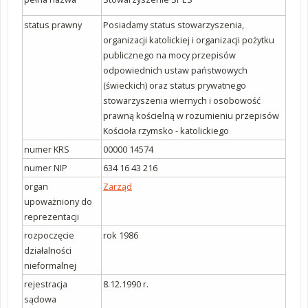
status prawny
Posiadamy status stowarzyszenia,
organizacji katolickiej i organizacji pożytku
publicznego na mocy przepisów
odpowiednich ustaw państwowych
(świeckich) oraz status prywatnego
stowarzyszenia wiernych i osobowość
prawną kościelną w rozumieniu przepisów
Kościoła rzymsko - katolickiego
numer KRS
00000 14574
numer NIP
634 16 43 216
organ
Zarząd
upoważniony do
reprezentacji
rozpoczęcie
rok 1986
działalności
nieformalnej
rejestracja
8.12.1990 r.
sądowa