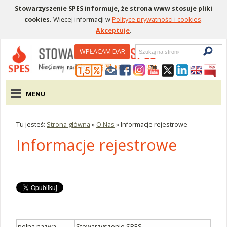
Stowarzyszenie SPES informuje, że strona www stosuje pliki
cookies.
Więcej informacji w
Polityce prywatności i cookies
.
Akceptuje
.
Wyszukiwarka
WPŁACAM DAR
Menu pomocnicze
Menu główne
MENU
Tu jesteś:
Strona główna
»
O Nas
»
Informacje rejestrowe
Informacje rejestrowe
pełna nazwa
Stowarzyszenie SPES