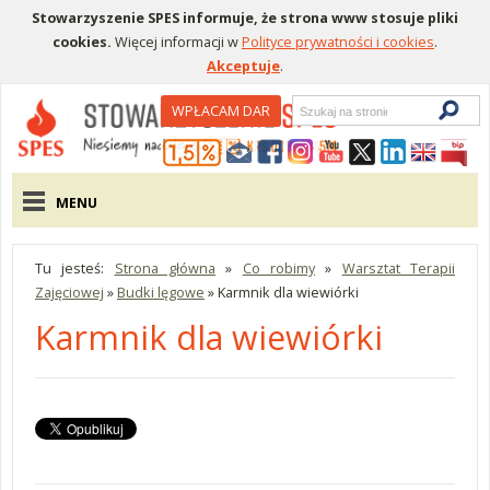
Stowarzyszenie SPES informuje, że strona www stosuje pliki
cookies.
Więcej informacji w
Polityce prywatności i cookies
.
Akceptuje
.
Wyszukiwarka
WPŁACAM DAR
Menu pomocnicze
Menu główne
MENU
Tu jesteś:
Strona główna
»
Co robimy
»
Warsztat Terapii
Zajęciowej
»
Budki lęgowe
»
Karmnik dla wiewiórki
Karmnik dla wiewiórki