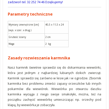
zadzwoń tel. 32 252 74 46 Dziękujemy!
Parametry techniczne
Wymiary zewnętrzne [cm]
40,5 x 11,5 x 24
(wys. x szer. x dług.)
Grubość ściany
2 cm
Waga
2 kg
Zasady rozwieszania karmnika
Nasz karmnik świetnie sprawdzi się do dokarmiania wiewiórki,
która jest jednym z najbardziej lubianych dzikich zwierząt.
Karmnik sprawdzi się zarówno w lesie jak i w ogrodzie. Zbiornik
karmnika bez problemu zmieści zapasy orzeszków lub innych
pokarmów dla wiewiórek. Wiewiórka po otwarciu daszku
karmnika wyciąga z niego swoje smakołyki, można, też na
początku zachęcić wiewiórkę umieszczając np. orzechy pod
klapą, by wiewiórka je zobaczyła.