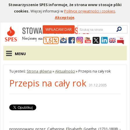
Stowarzyszenie SPES informuje, że strona www stosuje pliki
cookies.
Więcej informacji w
Polityce prywatności i cookies
.
Akceptuje
.
Wyszukiwarka
WPŁACAM DAR
Menu pomocnicze
Menu główne
MENU
Tu jesteś:
Strona główna
»
Aktualności
»
Przepis na cały rok
Przepis na cały rok
31.12.2005
proponowany przez Catherine Elisabeth Goethe (1731-1808) -