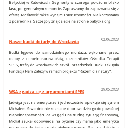
Bałtyckiej w Katowicach. Segmenty w szeregu położone blisko
lasu, po generalnym remoncie. Zapraszamy do zapoznania się z
ofertą. Możliwość także wynajmu nieruchomości. Nie korzystamy
z pośrednika. Szczegóły znajdziecie na stronie baltycka.org
02.06.2023
Nasze budki dotarły do Wrocławia
Budki lęgowe do samodzielnego montażu, wykonane przez
osoby z niepełnosprawnością, uczestników Ośrodka Terapii
SPES, trafiły do wrocławskich szkół i przedszkoli. Budki zakupiła
Fundacja Nam Zależy w ramach projektu "Razem dla natury".
29.05.2023
WSA zgadza się z argumentami SPES
Jadwiga jest na emeryturze i jednocześnie opiekuje się synem
Michałem. Stwardnienie rozsiane doprowadziło go do poważnej
niepełnosprawności. Ze względu na trudną sytuację finansową,
Michał szukał odpowiedzi na pytanie czy mama jako emerytka
ma prawo do świadczenia pielęgnacyjnego. Sąd zgodził się z