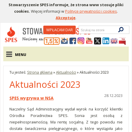
Stowarzyszenie SPES informuje, że strona www stosuje pliki
cookies.
Więcej informacji w
Polityce prywatności i cookies
.
Akceptuje
.
Wyszukiwarka
WPŁACAM DAR
Menu pomocnicze
Menu główne
MENU
Tu jesteś:
Strona główna
»
Aktualności
»
Aktualności 2023
Aktualności 2023
28.12.2023
SPES wygrywa w NSA
Naczelny Sąd Administracyjny wydał wyrok na korzyść klientki
Ośrodka Poradnictwa SPES. Sonia jest osobą z
niepełnosprawnością. Ma rentę socjalną. Z tego powodu nie
dostała świadczenia pielęgnacyjnego, o które wystąpiła jako