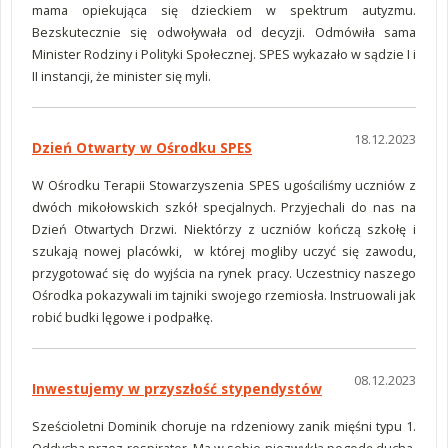
mama opiekująca się dzieckiem w spektrum autyzmu.
Bezskutecznie się odwoływała od decyzji. Odmówiła sama
Minister Rodziny i Polityki Społecznej. SPES wykazało w sądzie I i
II instancji, że minister się myli.
18.12.2023
Dzień Otwarty w Ośrodku SPES
W Ośrodku Terapii Stowarzyszenia SPES ugościliśmy uczniów z
dwóch mikołowskich szkół specjalnych. Przyjechali do nas na
Dzień Otwartych Drzwi. Niektórzy z uczniów kończą szkołę i
szukają nowej placówki, w której mogliby uczyć się zawodu,
przygotować się do wyjścia na rynek pracy. Uczestnicy naszego
Ośrodka pokazywali im tajniki swojego rzemiosła. Instruowali jak
robić budki lęgowe i podpałkę.
08.12.2023
Inwestujemy w przyszłość stypendystów
Sześcioletni Dominik choruje na rdzeniowy zanik mięśni typu 1.