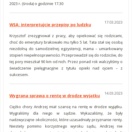
2023 r. (środa) o godzinie 17.30
17.03.2023
WSA: interpretujcie przepisy po ludzku
Krzysztof zrezygnował z pracy, aby opiekować się rodzicami,
choć do emerytury brakowało mu tylko 5 lat. Tata stał się osobą
niezdolną do samodzielnej egzystencji, mama – umiarkowany
stopień niepełnosprawności. Przeprowadził się do rodziców, do
tej pory mieszkał 90 km od nich. Przez ponad rok walczyliśmy o
świadczenie pielęgnacyjne z tytułu opieki nad ojcem – z
sukcesem.
14.03.2023
Wygrana sprawa o rentę w drodze wyjątku
Ciężko chory Andrzej miał szansę na rentę w drodze wyjątku.
Wygraliśmy dla niego w sądzie. Wykazaliśmy, że były
nadzwyczajne okoliczności, które uzasadniały przyznanie renty.
Niestety pomimo korzystnego wyroku sądu, Andrzej nie