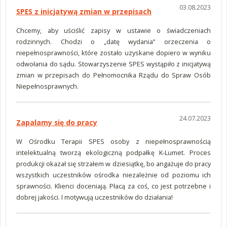
03.08.2023
SPES z inicjatywą zmian w przepisach
Chcemy, aby uściślić zapisy w ustawie o świadczeniach
rodzinnych. Chodzi o „datę wydania” orzeczenia o
niepełnosprawności, które zostało uzyskane dopiero w wyniku
odwołania do sądu. Stowarzyszenie SPES wystąpiło z inicjatywą
zmian w przepisach do Pełnomocnika Rządu do Spraw Osób
Niepełnosprawnych.
24.07.2023
Zapalamy się do pracy
W Ośrodku Terapii SPES osoby z niepełnosprawnością
intelektualną tworzą ekologiczną podpałkę K-Lumet. Proces
produkcji okazał się strzałem w dziesiątkę, bo angażuje do pracy
wszystkich uczestników ośrodka niezależnie od poziomu ich
sprawności. Klienci doceniają. Płacą za coś, co jest potrzebne i
dobrej jakości. I motywują uczestników do działania!