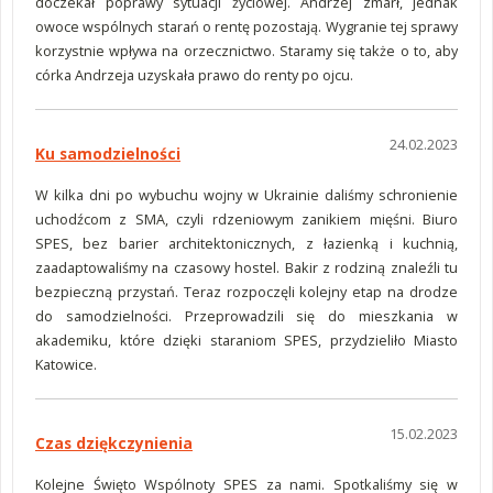
doczekał poprawy sytuacji życiowej. Andrzej zmarł, jednak
owoce wspólnych starań o rentę pozostają. Wygranie tej sprawy
korzystnie wpływa na orzecznictwo. Staramy się także o to, aby
córka Andrzeja uzyskała prawo do renty po ojcu.
24.02.2023
Ku samodzielności
W kilka dni po wybuchu wojny w Ukrainie daliśmy schronienie
uchodźcom z SMA, czyli rdzeniowym zanikiem mięśni. Biuro
SPES, bez barier architektonicznych, z łazienką i kuchnią,
zaadaptowaliśmy na czasowy hostel. Bakir z rodziną znaleźli tu
bezpieczną przystań. Teraz rozpoczęli kolejny etap na drodze
do samodzielności. Przeprowadzili się do mieszkania w
akademiku, które dzięki staraniom SPES, przydzieliło Miasto
Katowice.
15.02.2023
Czas dziękczynienia
Kolejne Święto Wspólnoty SPES za nami. Spotkaliśmy się w