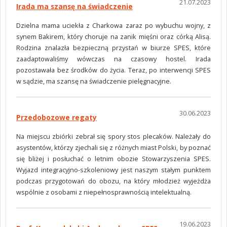
21.07.2023
Irada ma szansę na świadczenie
Dzielna mama uciekła z Charkowa zaraz po wybuchu wojny, z
synem Bakirem, który choruje na zanik mięśni oraz córką Alisą.
Rodzina znalazła bezpieczną przystań w biurze SPES, które
zaadaptowaliśmy wówczas na czasowy hostel. Irada
pozostawała bez środków do życia. Teraz, po interwencji SPES
w sądzie, ma szansę na świadczenie pielęgnacyjne.
30.06.2023
Przedobozowe regaty
Na miejscu zbiórki zebrał się spory stos plecaków. Należały do
asystentów, którzy zjechali się z różnych miast Polski, by poznać
się bliżej i posłuchać o letnim obozie Stowarzyszenia SPES.
Wyjazd integracyjno-szkoleniowy jest naszym stałym punktem
podczas przygotowań do obozu, na który młodzież wyjeżdża
wspólnie z osobami z niepełnosprawnością intelektualną.
19.06.2023