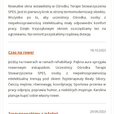
Nowiutkie okna wstawiliśmy w Ośrodku Terapii Stowarzyszenia
SPES. Jest to pierwszy krok w stronę termomodernizacji obiektu.
Wszystko po to, aby uczestnicy Ośrodka, osoby z
niepełnosprawnością intelektualną miały odpowiedni komfort
pracy. Dzięki trzyszybowym oknom oszczędzamy też na
ogrzewaniu. Na remont pozyskaliśmy rządową dotację.
18.10.2023
Czas na rower
Jeżdżą na rowerach w ramach rehabilitacji. Piękna aura sprzyjała
rowerowym eskapadom. Uczestnicy Ośrodka Terapii
Stowarzyszenia SPES, osoby z niepełnosprawnością
intelektualną trenują pod okiem fizjoterapeuty Beaty Sikory.
Ćwiczą mięśnie, równowagę, koordynację. Sportowa przerwa w
pracy odpręża, poprawia humor, a niektórych inspiruje. Karolina
planuje kupić sobie własny rower.
29.09.2023
Zrezygnowaliśmy z infolinii