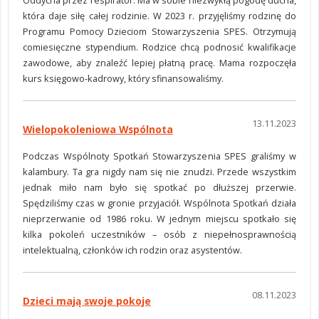
Oddycha przez respirator. Ma w sobie niezwykłą pogodę ducha,
która daje siłę całej rodzinie. W 2023 r. przyjęliśmy rodzinę do
Programu Pomocy Dzieciom Stowarzyszenia SPES. Otrzymują
comiesięczne stypendium. Rodzice chcą podnosić kwalifikacje
zawodowe, aby znaleźć lepiej płatną pracę. Mama rozpoczęła
kurs księgowo-kadrowy, który sfinansowaliśmy.
13.11.2023
Wielopokoleniowa Wspólnota
Podczas Wspólnoty Spotkań Stowarzyszenia SPES graliśmy w
kalambury. Ta gra nigdy nam się nie znudzi. Przede wszystkim
jednak miło nam było się spotkać po dłuższej przerwie.
Spędziliśmy czas w gronie przyjaciół. Wspólnota Spotkań działa
nieprzerwanie od 1986 roku. W jednym miejscu spotkało się
kilka pokoleń uczestników – osób z niepełnosprawnością
intelektualną, członków ich rodzin oraz asystentów.
08.11.2023
Dzieci mają swoje pokoje