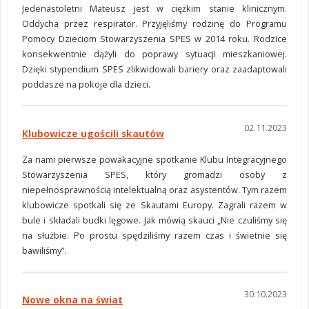
Jedenastoletni Mateusz jest w ciężkim stanie klinicznym.
Oddycha przez respirator. Przyjęliśmy rodzinę do Programu
Pomocy Dzieciom Stowarzyszenia SPES w 2014 roku. Rodzice
konsekwentnie dążyli do poprawy sytuacji mieszkaniowej.
Dzięki stypendium SPES zlikwidowali bariery oraz zaadaptowali
poddasze na pokoje dla dzieci.
02.11.2023
Klubowicze ugościli skautów
Za nami pierwsze powakacyjne spotkanie Klubu Integracyjnego
Stowarzyszenia SPES, który gromadzi osoby z
niepełnosprawnością intelektualną oraz asystentów. Tym razem
klubowicze spotkali się ze Skautami Europy. Zagrali razem w
bule i składali budki lęgowe. Jak mówią skauci „Nie czuliśmy się
na służbie. Po prostu spędziliśmy razem czas i świetnie się
bawiliśmy”.
30.10.2023
Nowe okna na świat