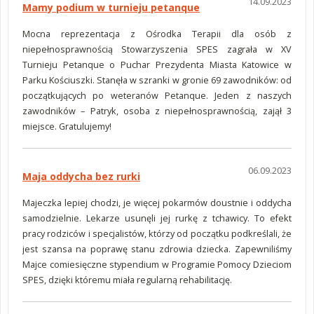
14.09.2023
Mamy podium w turnieju petanque
Mocna reprezentacja z Ośrodka Terapii dla osób z
niepełnosprawnością Stowarzyszenia SPES zagrała w XV
Turnieju Petanque o Puchar Prezydenta Miasta Katowice w
Parku Kościuszki. Stanęła w szranki w gronie 69 zawodników: od
początkujących po weteranów Petanque. Jeden z naszych
zawodników – Patryk, osoba z niepełnosprawnością, zajął 3
miejsce. Gratulujemy!
06.09.2023
Maja oddycha bez rurki
Majeczka lepiej chodzi, je więcej pokarmów doustnie i oddycha
samodzielnie. Lekarze usunęli jej rurkę z tchawicy. To efekt
pracy rodziców i specjalistów, którzy od początku podkreślali, że
jest szansa na poprawę stanu zdrowia dziecka. Zapewniliśmy
Majce comiesięczne stypendium w Programie Pomocy Dzieciom
SPES, dzięki któremu miała regularną rehabilitację.