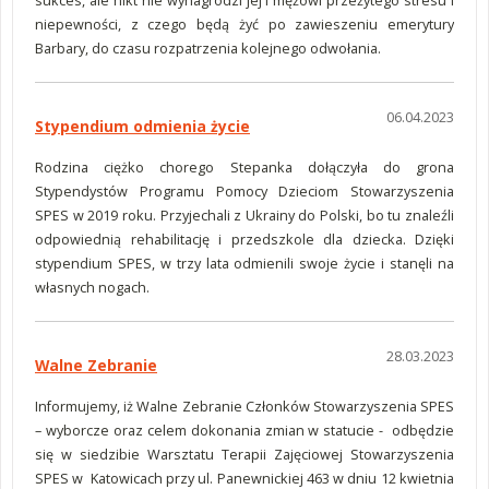
sukces, ale nikt nie wynagrodzi jej i mężowi przeżytego stresu i
niepewności, z czego będą żyć po zawieszeniu emerytury
Barbary, do czasu rozpatrzenia kolejnego odwołania.
06.04.2023
Stypendium odmienia życie
Rodzina ciężko chorego Stepanka dołączyła do grona
Stypendystów Programu Pomocy Dzieciom Stowarzyszenia
SPES w 2019 roku. Przyjechali z Ukrainy do Polski, bo tu znaleźli
odpowiednią rehabilitację i przedszkole dla dziecka. Dzięki
stypendium SPES, w trzy lata odmienili swoje życie i stanęli na
własnych nogach.
28.03.2023
Walne Zebranie
Informujemy, iż Walne Zebranie Członków Stowarzyszenia SPES
– wyborcze oraz celem dokonania zmian w statucie - odbędzie
się w siedzibie Warsztatu Terapii Zajęciowej Stowarzyszenia
SPES w Katowicach przy ul. Panewnickiej 463 w dniu 12 kwietnia