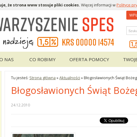
je, że strona www stosuje pliki cookies.
Więcej informacji w
Polityce pr
WPŁ
Wys
O NAS
CO ROBIMY
OFERTA POMOCY
TWOJ
Tu jesteś:
Strona główna
»
Aktualności
»
Błogosławionych Świąt Boże
Błogosławionych Świąt Boże
24.12.2010