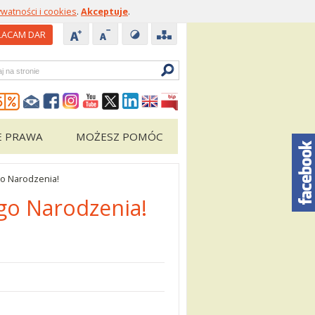
ywatności i cookies
.
Akceptuje
.
ACAM DAR
zukiwarka
E PRAWA
MOŻESZ POMÓC
go Narodzenia!
go Narodzenia!