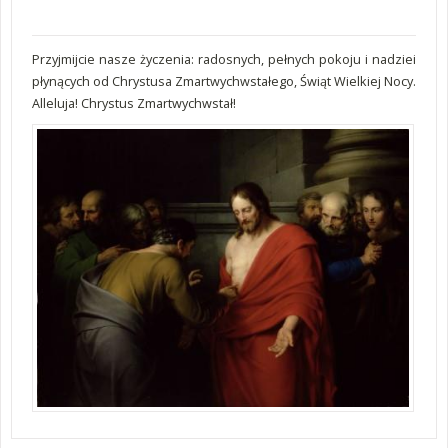
Przyjmijcie nasze życzenia: radosnych, pełnych pokoju i nadziei
płynących od Chrystusa Zmartwychwstałego, Świąt Wielkiej Nocy.
Alleluja! Chrystus Zmartwychwstał!