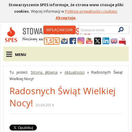
Stowarzyszenie SPES informuje, że strona www stosuje pliki
cookies.
Więcej informacji w
Polityce prywatności i cookies
.
Akceptuje
.
Wyszukiwarka
WPŁACAM DAR
Menu pomocnicze
Menu główne
MENU
Tu jesteś:
Strona główna
»
Aktualności
»
Radosnych Świąt
Wielkiej Nocy!
Radosnych Świąt Wielkiej
Nocy!
20.04.2014