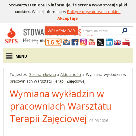
Stowarzyszenie SPES informuje, że strona www stosuje pliki
cookies.
Więcej informacji w
Polityce prywatności i cookies
.
Akceptuje
.
Wyszukiwarka
WPŁACAM DAR
Menu pomocnicze
Menu główne
MENU
Tu jesteś:
Strona główna
»
Aktualności
»
Wymiana wykładzin w
pracowniach Warsztatu Terapii Zajęciowej
Wymiana wykładzin w
pracowniach Warsztatu
Terapii Zajęciowej
03.06.2026