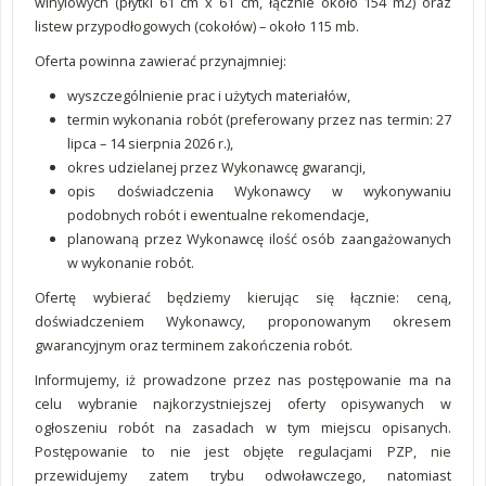
winylowych (płytki 61 cm x 61 cm, łącznie około 154 m2) oraz
listew przypodłogowych (cokołów) – około 115 mb.
Oferta powinna zawierać przynajmniej:
wyszczególnienie prac i użytych materiałów,
termin wykonania robót (preferowany przez nas termin: 27
lipca – 14 sierpnia 2026 r.),
okres udzielanej przez Wykonawcę gwarancji,
opis doświadczenia Wykonawcy w wykonywaniu
podobnych robót i ewentualne rekomendacje,
planowaną przez Wykonawcę ilość osób zaangażowanych
w wykonanie robót.
Ofertę wybierać będziemy kierując się łącznie: ceną,
doświadczeniem Wykonawcy, proponowanym okresem
gwarancyjnym oraz terminem zakończenia robót.
Informujemy, iż prowadzone przez nas postępowanie ma na
celu wybranie najkorzystniejszej oferty opisywanych w
ogłoszeniu robót na zasadach w tym miejscu opisanych.
Postępowanie to nie jest objęte regulacjami PZP, nie
przewidujemy zatem trybu odwoławczego, natomiast