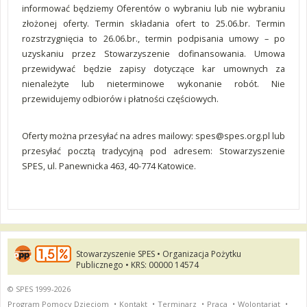
informować będziemy Oferentów o wybraniu lub nie wybraniu
złożonej oferty. Termin składania ofert to 25.06.br. Termin
rozstrzygnięcia to 26.06.br., termin podpisania umowy – po
uzyskaniu przez Stowarzyszenie dofinansowania. Umowa
przewidywać będzie zapisy dotyczące kar umownych za
nienależyte lub nieterminowe wykonanie robót. Nie
przewidujemy odbiorów i płatności częściowych.
Oferty można przesyłać na adres mailowy:
spes@spes.org.pl
lub
przesyłać pocztą tradycyjną pod adresem: Stowarzyszenie
SPES, ul. Panewnicka 463, 40-774 Katowice.
Stowarzyszenie SPES • Organizacja Pożytku
Publicznego • KRS: 00000 14574
© SPES 1999-2026
Program Pomocy Dzieciom
•
Kontakt
•
Terminarz
•
Praca
•
Wolontariat
•