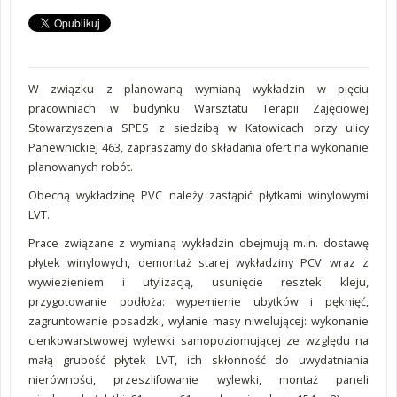
W związku z planowaną wymianą wykładzin w pięciu
pracowniach w budynku Warsztatu Terapii Zajęciowej
Stowarzyszenia SPES z siedzibą w Katowicach przy ulicy
Panewnickiej 463, zapraszamy do składania ofert na wykonanie
planowanych robót.
Obecną wykładzinę PVC należy zastąpić płytkami winylowymi
LVT.
Prace związane z wymianą wykładzin obejmują m.in. dostawę
płytek winylowych, demontaż starej wykładziny PCV wraz z
wywiezieniem i utylizacją, usunięcie resztek kleju,
przygotowanie podłoża: wypełnienie ubytków i pęknięć,
zagruntowanie posadzki, wylanie masy niwelującej: wykonanie
cienkowarstwowej wylewki samopoziomującej ze względu na
małą grubość płytek LVT, ich skłonność do uwydatniania
nierówności, przeszlifowanie wylewki, montaż paneli