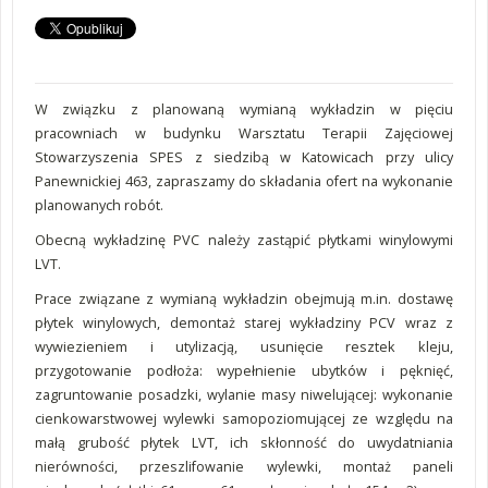
W związku z planowaną wymianą wykładzin w pięciu
pracowniach w budynku Warsztatu Terapii Zajęciowej
Stowarzyszenia SPES z siedzibą w Katowicach przy ulicy
Panewnickiej 463, zapraszamy do składania ofert na wykonanie
planowanych robót.
Obecną wykładzinę PVC należy zastąpić płytkami winylowymi
LVT.
Prace związane z wymianą wykładzin obejmują m.in. dostawę
płytek winylowych, demontaż starej wykładziny PCV wraz z
wywiezieniem i utylizacją, usunięcie resztek kleju,
przygotowanie podłoża: wypełnienie ubytków i pęknięć,
zagruntowanie posadzki, wylanie masy niwelującej: wykonanie
cienkowarstwowej wylewki samopoziomującej ze względu na
małą grubość płytek LVT, ich skłonność do uwydatniania
nierówności, przeszlifowanie wylewki, montaż paneli