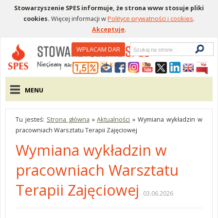
Stowarzyszenie SPES informuje, że strona www stosuje pliki
cookies.
Więcej informacji w
Polityce prywatności i cookies
.
Akceptuje
.
Wyszukiwarka
WPŁACAM DAR
Menu pomocnicze
Menu główne
MENU
Tu jesteś:
Strona główna
»
Aktualności
»
Wymiana wykładzin w
pracowniach Warsztatu Terapii Zajęciowej
Wymiana wykładzin w
pracowniach Warsztatu
Terapii Zajęciowej
03.06.2026