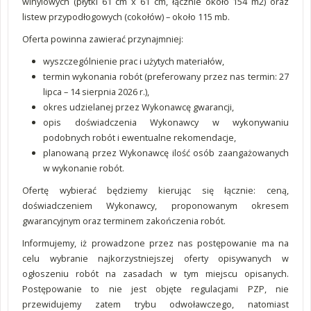
winylowych (płytki 61 cm x 61 cm, łącznie około 154 m2) oraz
listew przypodłogowych (cokołów) – około 115 mb.
Oferta powinna zawierać przynajmniej:
wyszczególnienie prac i użytych materiałów,
termin wykonania robót (preferowany przez nas termin: 27
lipca – 14 sierpnia 2026 r.),
okres udzielanej przez Wykonawcę gwarancji,
opis doświadczenia Wykonawcy w wykonywaniu
podobnych robót i ewentualne rekomendacje,
planowaną przez Wykonawcę ilość osób zaangażowanych
w wykonanie robót.
Ofertę wybierać będziemy kierując się łącznie: ceną,
doświadczeniem Wykonawcy, proponowanym okresem
gwarancyjnym oraz terminem zakończenia robót.
Informujemy, iż prowadzone przez nas postępowanie ma na
celu wybranie najkorzystniejszej oferty opisywanych w
ogłoszeniu robót na zasadach w tym miejscu opisanych.
Postępowanie to nie jest objęte regulacjami PZP, nie
przewidujemy zatem trybu odwoławczego, natomiast