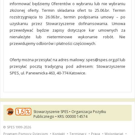
informować będziemy Oferentów o wybraniu lub nie wybraniu
złożonej oferty. Termin składania ofert to 25.06.br. Termin
rozstrzygnięcia to 26.06.br., termin podpisania umowy – po
uzyskaniu przez Stowarzyszenie dofinansowania. Umowa
przewidywać będzie zapisy dotyczące kar umownych za
nienależyte lub nieterminowe wykonanie robót. Nie
przewidujemy odbiorów i płatności częściowych.
Oferty można przesyłać na adres mailowy:
spes@spes.org.pl
lub
przesyłać pocztą tradycyjną pod adresem: Stowarzyszenie
SPES, ul. Panewnicka 463, 40-774 Katowice.
Stowarzyszenie SPES • Organizacja Pożytku
Publicznego • KRS: 00000 14574
© SPES 1999-2026
Program Pomocy Dzieciom
•
Kontakt
•
Terminarz
•
Praca
•
Wolontariat
•