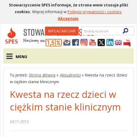
Stowarzyszenie SPES informuje, że strona www stosuje pliki
cookies.
Więcej informacji w
Polityce prywatności i cookies
.
Akceptuje
.
Wyszukiwarka
WPŁACAM DAR
Menu pomocnicze
Menu główne
MENU
Tu jesteś:
Strona główna
»
Aktualności
»
Kwesta na rzecz dzieci
w ciężkim stanie klinicznym
Kwesta na rzecz dzieci w
ciężkim stanie klinicznym
24.11.2012