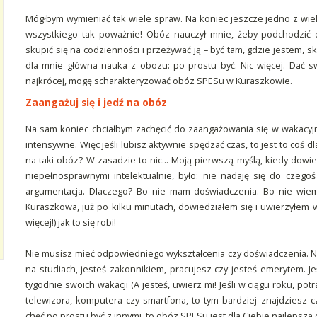
Mógłbym wymieniać tak wiele spraw. Na koniec jeszcze jedno z wiel
wszystkiego tak poważnie! Obóz nauczył mnie, żeby podchodzić 
skupić się na codzienności i przeżywać ją – być tam, gdzie jestem, sku
dla mnie główna nauka z obozu: po prostu być. Nic więcej. Dać sw
najkrócej, mogę scharakteryzować obóz SPESu w Kuraszkowie.
Zaangażuj się i jedź na obóz
Na sam koniec chciałbym zachęcić do zaangażowania się w wakacyjn
intensywne. Więc jeśli lubisz aktywnie spędzać czas, to jest to coś d
na taki obóz? W zasadzie to nic… Moją pierwszą myślą, kiedy dowie
niepełnosprawnymi intelektualnie, było: nie nadaję się do czegoś 
argumentacja. Dlaczego? Bo nie mam doświadczenia. Bo nie wiem
Kuraszkowa, już po kilku minutach, dowiedziałem się i uwierzyłem w
więcej!) jak to się robi!
Nie musisz mieć odpowiedniego wykształcenia czy doświadczenia. Nie
na studiach, jesteś zakonnikiem, pracujesz czy jesteś emerytem. J
tygodnie swoich wakacji (A jesteś, uwierz mi! Jeśli w ciągu roku, po
telewizora, komputera czy smartfona, to tym bardziej znajdziesz 
chęć po prostu być z innymi, to obóz SPESu jest dla Ciebie najlepszą 