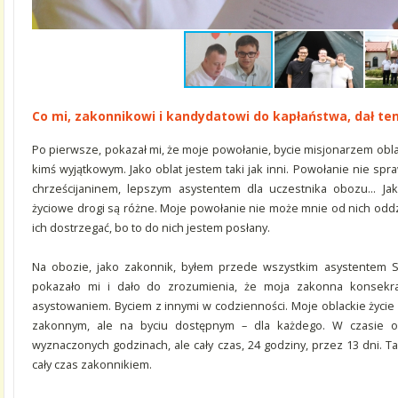
Co mi, zakonnikowi i kandydatowi do kapłaństwa, dał te
Po pierwsze, pokazał mi, że moje powołanie, bycie misjonarzem obla
kimś wyjątkowym. Jako oblat jestem taki jak inni. Powołanie nie sp
chrześcijaninem, lepszym asystentem dla uczestnika obozu… Jak
życiowe drogi są różne. Moje powołanie nie może mnie od nich oddzi
ich dostrzegać, bo to do nich jestem posłany.
Na obozie, jako zakonnik, byłem przede wszystkim asystentem 
pokazało mi i dało do zrozumienia, że moja zakonna konsekrac
asystowaniem. Byciem z innymi w codzienności. Moje oblackie życi
zakonnym, ale na byciu dostępnym – dla każdego. W czasie o
wyznaczonych godzinach, ale cały czas, 24 godziny, przez 13 dni. 
cały czas zakonnikiem.