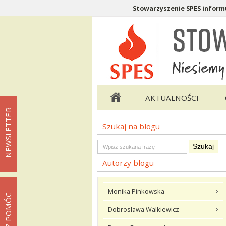
Stowarzyszenie SPES informu
Menu pomocnicze
Menu główne
AKTUALNOŚCI
NEWSLETTER
Szukaj na blogu
Menu podstrony Blog
Szukaj na blogu
Autorzy blogu
Monika Pinkowska
MOŻESZ POMÓC
Dobrosława Walkiewicz