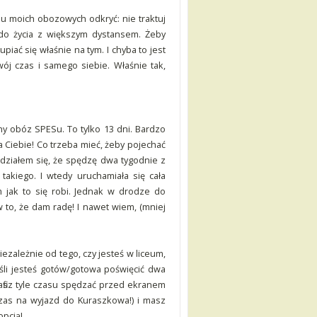
u moich obozowych odkryć: nie traktuj
do życia z większym dystansem. Żeby
piać się właśnie na tym. I chyba to jest
ój czas i samego siebie. Właśnie tak,
y obóz SPESu. To tylko 13 dni. Bardzo
la Ciebie! Co trzeba mieć, żeby pojechać
działem się, że spędzę dwa tygodnie z
takiego. I wtedy uruchamiała się cała
 jak to się robi. Jednak w drodze do
 to, że dam radę! I nawet wiem, (mniej
zależnie od tego, czy jesteś w liceum,
eśli jesteś gotów/gotowa poświęcić dwa
trafisz tyle czasu spędzać przed ekranem
czas na wyjazd do Kuraszkowa!) i masz
opcją!