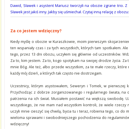
Dawid, Sławek i asystent Mariusz tworzyli na obozie zgrane trio. Z
Sławek jest jakiś inny. Jakby się uśmiechał. Czytaj inną relację z obozu
Za co jestem wdzięczny?
Kiedy myślę o obozie w Kuraszkowie, moim pierwszym skojarzeniem
ten wspaniały czas i za tych wszystkich, których tam spotkałem. Al
tego, przez 13 dni obozu, uczyłem się głównie od uczestników. Wdz
Za to, kim jestem. Za to, kogo spotykam na swojej drodze życia. Za
mnie Bóg. Ale też, albo przede wszystkim, za te małe rzeczy, które
każdy mój dzień, a których tak często nie dostrzegam.
Uczestnicy, którym asystowałem, Seweryn i Tomek, w pierwszej ko
Przychodząc z dobrze zorganizowanego i regularnego świata, na
patrzenia na ich świat. Musiałem postawić na większą swobodę. U
wszystkiego, że nie mam nad wszystkim kontroli, że wiele rzeczy
uczyli mnie cieszyć się chwilą, bycia tu i teraz, robienia tego, co d
wieloma sprawami i swobodniejszego pochodzenia do regulaminów c
wdzięczny!