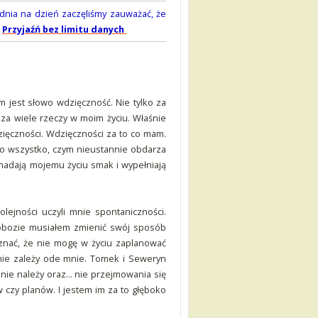
 dnia na dzień zaczęliśmy zauważać, że
:
Przyjaźń bez limitu danych
 jest słowo wdzięczność. Nie tylko za
e za wiele rzeczy w moim życiu. Właśnie
ięczności. Wdzięczności za to co mam.
 to wszystko, czym nieustannie obdarza
 nadają mojemu życiu smak i wypełniają
lejności uczyli mnie spontaniczności.
 obozie musiałem zmienić swój sposób
znać, że nie mogę w życiu zaplanować
 nie zależy ode mnie. Tomek i Seweryn
o mnie należy oraz… nie przejmowania się
zy planów. I jestem im za to głęboko