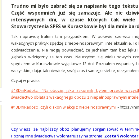
Trudno mi było zabrać się za napisanie tego tekstu.
Część wspomnień już się zamazuje. Ale nie dziw
intensywnych dni, w czasie których tak wiele 
Stowarzyszenia SPES w Kuraszkowie był dla mnie ba
Tak naprawdę trafiłem tam przypadkiem. W połowie czerwca mój
wakacyjnych praktyk spędzę z niepełnosprawnymi intelektualnie. To
doświadczenie. Nie mogę powiedzieć, że jechałem tam bez lęku i 
głęboko wdzięczny za ten czas. Nauczyłem się wielu nowych rze
spędziłem w Kuraszkowie wyjątkowe 13 dni. Poznałem wspaniałych 
wszystkim, dając tak niewiele, swój czas i samego siebie, otrzymałem 
Czytaj w prasie:
#13DniRadości: "Na obozie, jako zakonnik, byłem przede wszys
świadectwo oblata z wakacyjnego obozu z niepełnosprawnymi intele
#13DniRadości, czyli diakon w akcji z niepełnosprawnymi
- https://ni
Czy wiesz, że najbliższy obóz planujemy zorganizować w terminie
Poznaj inne świadectwa wolontariuszy na stronie:
Zostań wolontar