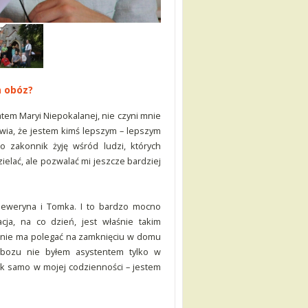
n obóz?
tem Maryi Niepokalanej, nie czyni mnie
rawia, że jestem kimś lepszym – lepszym
o zakonnik żyję wśród ludzi, których
elać, ale pozwalać mi jeszcze bardziej
Seweryna i Tomka. I to bardzo mocno
ja, na co dzień, jest właśnie takim
e nie ma polegać na zamknięciu w domu
bozu nie byłem asystentem tylko w
Tak samo w mojej codzienności – jestem