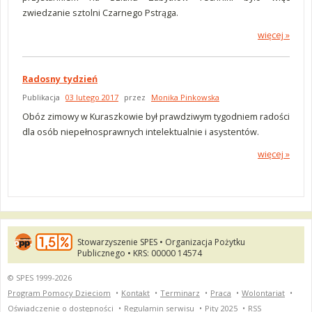
zwiedzanie sztolni Czarnego Pstrąga.
więcej »
Radosny tydzień
Publikacja
03 lutego 2017
przez
Monika Pinkowska
Obóz zimowy w Kuraszkowie był prawdziwym tygodniem radości
dla osób niepełnosprawnych intelektualnie i asystentów.
więcej »
Stowarzyszenie SPES • Organizacja Pożytku
Publicznego • KRS: 00000 14574
© SPES 1999-2026
Program Pomocy Dzieciom
•
Kontakt
•
Terminarz
•
Praca
•
Wolontariat
•
Oświadczenie o dostępności
•
Regulamin serwisu
•
Pity 2025
•
RSS