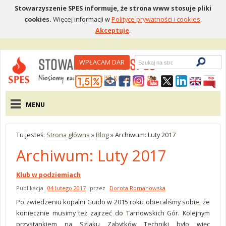
Stowarzyszenie SPES informuje, że strona www stosuje pliki
cookies.
Więcej informacji w
Polityce prywatności i cookies
.
Akceptuje
.
Wyszukiwarka
WPŁACAM DAR
Menu pomocnicze
Menu główne
MENU
Tu jesteś:
Strona główna
»
Blog
»
Archiwum: Luty 2017
Archiwum: Luty 2017
Klub w podziemiach
Publikacja
04 lutego 2017
przez
Dorota Romanowska
Po zwiedzeniu kopalni Guido w 2015 roku obiecaliśmy sobie, że
koniecznie musimy też zajrzeć do Tarnowskich Gór. Kolejnym
przystankiem na Szlaku Zabytków Techniki było więc