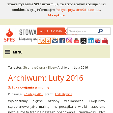
Stowarzyszenie SPES informuje, że strona www stosuje pliki
cookies.
Więcej informacji w
Polityce prywatności i cookies
.
Akceptuje
.
Wyszukiwarka
WPŁACAM DAR
Menu pomocnicze
Menu główne
MENU
Tu jesteś:
Strona główna
»
Blog
»
Archiwum: Luty 2016
Archiwum: Luty 2016
Sztuka owijania w mulinę
Publikacja
27 lutego 2016
przez
Anita Krysiak
Wykonaliśmy piękne ozdoby wielkanocne. Owijaliśmy
styropianowe jajka muliną - na początku z wielkim zapałem,
później był to trening naszego opanowania i cierpliwości, gdyż