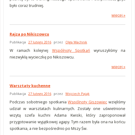
było coraz trudniej.
więcej »
Rajza po Nikiszowcu
Publikacja
27 lutego 2016
przez
Olga Wachnik
W ramach kolejnej
Wspólnoty Spotkań
wyruszyliśmy na
niezwykłą wycieczkę po Nikiszowcu.
więcej »
Warsztaty kuchenne
Publikacja
27 lutego 2016
przez
Wojciech Pająk
Podczas sobotniego spotkania
Wspólnoty Giszowiec
wzięliśmy
udział w warsztatach kulinarnych. Zostały one uświetnione
wizytą szefa kuchni Adama Kwiski, który zaproponował
przygotowanie wyjątkowej agapy. Tym razem była ona na końcu
spotkania, a nie bezpośrednio po Mszy Św.