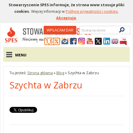
Stowarzyszenie SPES informuje, że strona www stosuje pliki
cookies.
Więcej informacji w
Polityce prywatności i cookies
.
Akceptuje
.
Wyszukiwarka
WPŁACAM DAR
Menu pomocnicze
Menu główne
MENU
Tu jesteś:
Strona główna
»
Blog
»
Szychta w Zabrzu
Szychta w Zabrzu