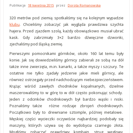
Publikacja
18 kwietnia 2015
przez
Dorota Romanowska
320 metrów pod ziemią spotkaliśmy się na kolejnym wypadzie
klubu
. Chcieliśmy zobaczyć jak wygląda prawdziwa szychta
hajera. Przed zjazdem szolą, każdy obowiązkowo musiał ubrać
kask. Gdy zabrzmiały 3+2 bardzo dźwięczne dzwonki,
zjechaliśmy pod śląską ziemię.
Pierwszymi pomocnikami górników, około 160 lat temu były
konie. Jak się dowiedzieliśmy górnicy zabierali ze sobą na dół
także inne zwierzęta, m.in. kanarki, a także myszy i szczury. Te
ostatnie nie tylko zjadały jedzenie jakie mieli górnicy, ale
również ostrzegały przed nadchodzącym niebezpieczeństwem.
Krążąc wśród zawiłych chodników kopalnianych, dzielnie
maszerowaliśmy to w górę to w dół często pokonując schody.
Jeden z odcinków chodnikowych był bardzo wąski i niski.
Poznaliśmy także różne rodzaje zbrojeń chodnikowych.
Początkowo były to drewniane sztomple, później metalowe.
Męskiej części wycieczki oczywiście najbardziej podobały się
maszyny, których używa się do wydobycia czarnego złota.
Mogliśmy zobaczyć prawdziwy kombajn, strug węglowy,