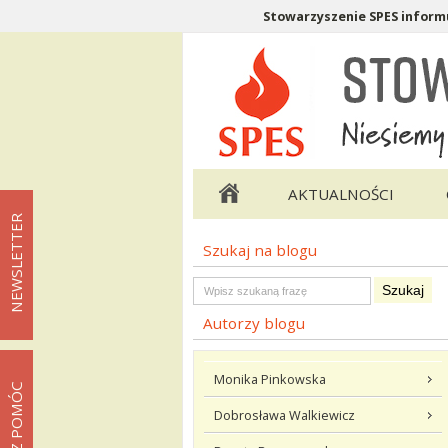
Stowarzyszenie SPES informu
Menu pomocnicze
Menu główne
AKTUALNOŚCI
NEWSLETTER
Szukaj na blogu
Menu podstrony Blog
Szukaj na blogu
Autorzy blogu
Monika Pinkowska
MOŻESZ POMÓC
Dobrosława Walkiewicz