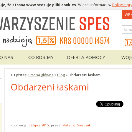
je, że strona www stosuje pliki cookies.
Więcej informacji w
Polityce pr
WPŁ
Wys
O NAS
CO ROBIMY
OFERTA POMOCY
TWOJ
Tu jesteś:
Strona główna
»
Blog
»
Obdarzeni łaskami
Obdarzeni łaskami
Publikacja
09 lipca 2015
przez
Mateusz Gierczak