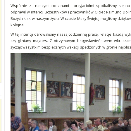
Wspólnie z naszymi rodzinami i przyjaciółmi spotkaliśmy się na 
odprawił w intencji uczestników i pracowników Ojciec Rajmund Dolin
Bożych łask w naszym życiu. W czasie Mszy Świętej mogliśmy dzięko
kolejne.
W tej intencji ofiarowaliśmy naszą codzienną pracę, relacje, każdą 
czy gliniany magnes. Z otrzymanym błogosławieństwem wkraczam
życząc wszystkim bezpiecznych wakacji spędzonych w gronie najbliż