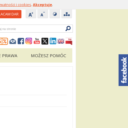
ywatności i cookies
.
Akceptuje
.
ACAM DAR
zukiwarka
E PRAWA
MOŻESZ POMÓC