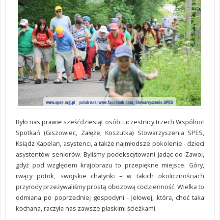
Było nas prawie sześćdziesiąt osób: uczestnicy trzech Wspólnot
Spotkań (Giszowiec, Załęże, Koszutka) Stowarzyszenia SPES,
Ksiądz Kapelan, asystenci, a także najmłodsze pokolenie - dzieci
asystentów seniorów. Byliśmy podekscytowani jadąc do Zawoi,
gdyż pod względem krajobrazu to przepiękne miejsce. Góry,
rwący potok, swojskie chatynki – w takich okolicznościach
przyrody przeżywaliśmy prostą obozową codzienność. Wielka to
odmiana po poprzedniej gospodyni - Jełowej, która, choć taka
kochana, raczyła nas zawsze płaskimi ścieżkami.