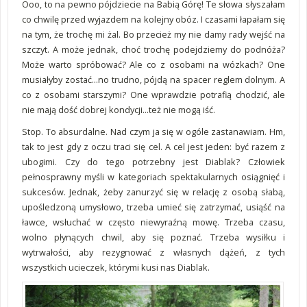
Ooo, to na pewno pójdziecie na Babią Górę! Te słowa słyszałam
co chwilę przed wyjazdem na kolejny obóz. I czasami łapałam się
na tym, że trochę mi żal. Bo przecież my nie damy rady wejść na
szczyt. A może jednak, choć trochę podejdziemy do podnóża?
Może warto spróbować? Ale co z osobami na wózkach? One
musiałyby zostać...no trudno, pójdą na spacer reglem dolnym. A
co z osobami starszymi? One wprawdzie potrafią chodzić, ale
nie mają dość dobrej kondycji...też nie mogą iść.
Stop. To absurdalne. Nad czym ja się w ogóle zastanawiam. Hm,
tak to jest gdy z oczu traci się cel. A cel jest jeden: być razem z
ubogimi. Czy do tego potrzebny jest Diablak? Człowiek
pełnosprawny myśli w kategoriach spektakularnych osiągnięć i
sukcesów. Jednak, żeby zanurzyć się w relację z osobą słabą,
upośledzoną umysłowo, trzeba umieć się zatrzymać, usiąść na
ławce, wsłuchać w często niewyraźną mowę. Trzeba czasu,
wolno płynących chwil, aby się poznać. Trzeba wysiłku i
wytrwałości, aby rezygnować z własnych dążeń, z tych
wszystkich ucieczek, którymi kusi nas Diablak.