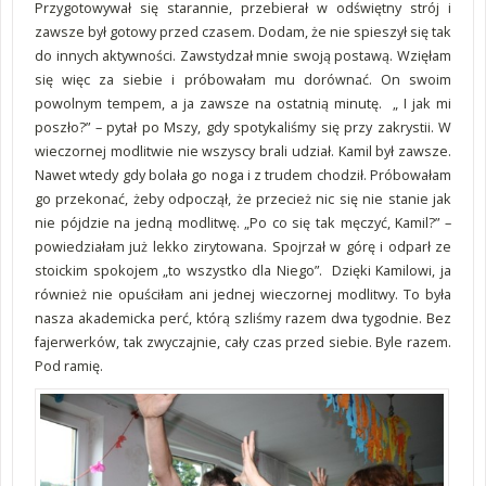
Przygotowywał się starannie, przebierał w odświętny strój i
zawsze był gotowy przed czasem. Dodam, że nie spieszył się tak
do innych aktywności. Zawstydzał mnie swoją postawą. Wzięłam
się więc za siebie i próbowałam mu dorównać. On swoim
powolnym tempem, a ja zawsze na ostatnią minutę. „ I jak mi
poszło?” – pytał po Mszy, gdy spotykaliśmy się przy zakrystii. W
wieczornej modlitwie nie wszyscy brali udział. Kamil był zawsze.
Nawet wtedy gdy bolała go noga i z trudem chodził. Próbowałam
go przekonać, żeby odpoczął, że przecież nic się nie stanie jak
nie pójdzie na jedną modlitwę. „Po co się tak męczyć, Kamil?” –
powiedziałam już lekko zirytowana. Spojrzał w górę i odparł ze
stoickim spokojem „to wszystko dla Niego”. Dzięki Kamilowi, ja
również nie opuściłam ani jednej wieczornej modlitwy. To była
nasza akademicka perć, którą szliśmy razem dwa tygodnie. Bez
fajerwerków, tak zwyczajnie, cały czas przed siebie. Byle razem.
Pod ramię.