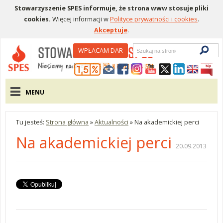
Stowarzyszenie SPES informuje, że strona www stosuje pliki
cookies.
Więcej informacji w
Polityce prywatności i cookies
.
Akceptuje
.
Wyszukiwarka
WPŁACAM DAR
Menu pomocnicze
Menu główne
MENU
Tu jesteś:
Strona główna
»
Aktualności
»
Na akademickiej perci
Na akademickiej perci
20.09.2013