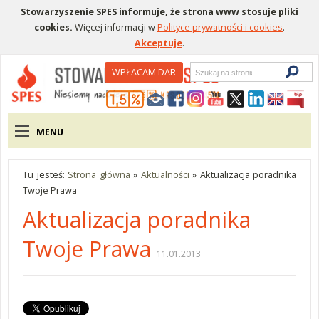
Stowarzyszenie SPES informuje, że strona www stosuje pliki
cookies.
Więcej informacji w
Polityce prywatności i cookies
.
Akceptuje
.
Wyszukiwarka
WPŁACAM DAR
Menu pomocnicze
Menu główne
MENU
Tu jesteś:
Strona główna
»
Aktualności
»
Aktualizacja poradnika
Twoje Prawa
Aktualizacja poradnika
Twoje Prawa
11.01.2013