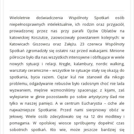
Wieloletnie doświadczenia Wspólnoty Spotkań osób
niepełnosprawnych intelektualnie, ich rodzin oraz przyjaciół,
prowadzonej przez nas przy parafii Ojców Oblatów na
katowickiej Koszutce, zaowocowały powstaniem kolejnych: w
Katowicach Giszowcu oraz Załężu. 23 czerwca Wspólnoty
Spotkań zgromadziły się ostatni raz przed wakacjami. Minione
półrocze było dla nas wszystkich intensywne i obfitujące w wiele
nowych sytuacji i relacji. Kręgle, kalambury, nordic walking,
warsztaty ceramiczne – wszystkie te sytuacje stały się okazją do
spotkania, bycia razem. Ciężar kul nie stanowił dla nikogo
problemu, odgadywanie rebusów było radosnym choć nie lada
wyzwaniem, mięśnie wzmocniliśmy spacerując z kijami, zaś
wylepianie w glinie pozostawiło po sobie artystyczny ślad nie
tylko w naszej pamięci. A w centrum Eucharystia – ciche ale
najważniejsze Spotkanie. Przed nami sierpniowy obóz w
Jełowej. Wiele osób zdecydowało się na 12 dni modlitwy i
pomagania. W opolskiej wiosce spróbujemy dopełnić czas
sobotnich spotkań. Kto wie, może jeszcze bardziej się