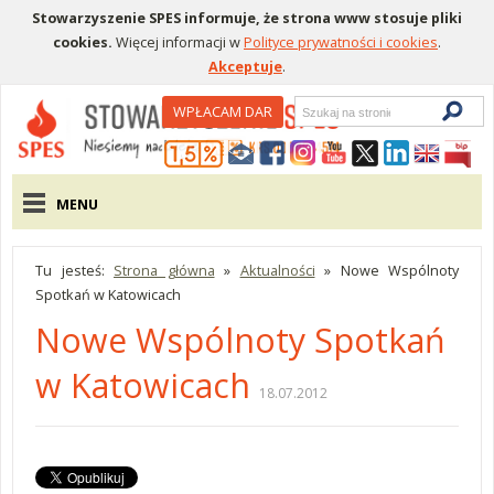
Stowarzyszenie SPES informuje, że strona www stosuje pliki
cookies.
Więcej informacji w
Polityce prywatności i cookies
.
Akceptuje
.
Wyszukiwarka
WPŁACAM DAR
Menu pomocnicze
Menu główne
MENU
Tu jesteś:
Strona główna
»
Aktualności
»
Nowe Wspólnoty
Spotkań w Katowicach
Nowe Wspólnoty Spotkań
w Katowicach
18.07.2012