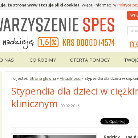
je, że strona www stosuje pliki cookies.
Więcej informacji w
Polityce pr
WPŁ
Wys
O NAS
CO ROBIMY
OFERTA POMOCY
TWOJ
Tu jesteś:
Strona główna
»
Aktualności
»
Stypendia dla dzieci w ciężki
Stypendia dla dzieci w ciężki
klinicznym
09.02.2016
Rodziny znajd