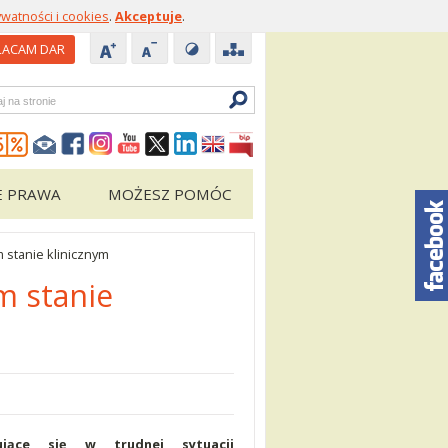
ywatności i cookies
.
Akceptuje
.
ACAM DAR
zukiwarka
E PRAWA
MOŻESZ POMÓC
m stanie klinicznym
m stanie
ujące się w trudnej sytuacji