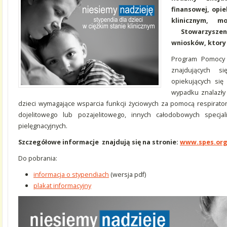
finansowej, opie
klinicznym, 
Stowarzyszen
wniosków, ktory 
Program Pomocy 
znajdujących si
opiekujących się
wypadku znalazły 
dzieci wymagające wsparcia funkcji życiowych za pomocą respirator
dojelitowego lub pozajelitowego, innych całodobowych specja
pielęgnacyjnych.
Szczegółowe informacje znajdują się na stronie:
www.spes.org
Do pobrania:
informacja o stypendiach
(wersja pdf)
plakat informacyjny