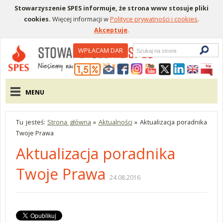
Stowarzyszenie SPES informuje, że strona www stosuje pliki
cookies.
Więcej informacji w
Polityce prywatności i cookies
.
Akceptuje
.
Wyszukiwarka
WPŁACAM DAR
Menu pomocnicze
Menu główne
MENU
Tu jesteś:
Strona główna
»
Aktualności
»
Aktualizacja poradnika
Twoje Prawa
Aktualizacja poradnika
Twoje Prawa
24.08.2016