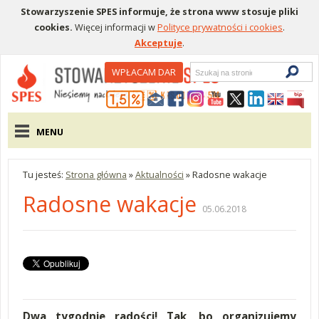
Stowarzyszenie SPES informuje, że strona www stosuje pliki
cookies.
Więcej informacji w
Polityce prywatności i cookies
.
Akceptuje
.
Wyszukiwarka
WPŁACAM DAR
Menu pomocnicze
Menu główne
MENU
Tu jesteś:
Strona główna
»
Aktualności
»
Radosne wakacje
Radosne wakacje
05.06.2018
Dwa tygodnie radości! Tak, bo organizujemy