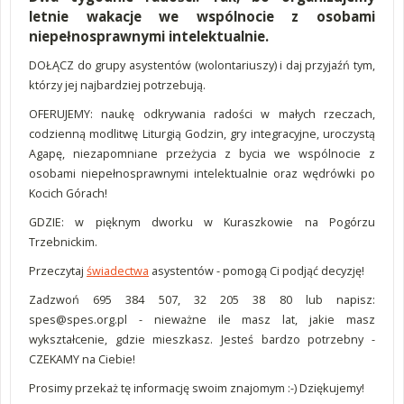
letnie wakacje we wspólnocie z osobami
niepełnosprawnymi intelektualnie.
DOŁĄCZ do grupy asystentów (wolontariuszy) i daj przyjaźń tym,
którzy jej najbardziej potrzebują.
OFERUJEMY: naukę odkrywania radości w małych rzeczach,
codzienną modlitwę Liturgią Godzin, gry integracyjne, uroczystą
Agapę, niezapomniane przeżycia z bycia we wspólnocie z
osobami niepełnosprawnymi intelektualnie oraz wędrówki po
Kocich Górach!
GDZIE: w pięknym dworku w Kuraszkowie na Pogórzu
Trzebnickim.
Przeczytaj
świadectwa
asystentów - pomogą Ci podjąć decyzję!
Zadzwoń 695 384 507, 32 205 38 80 lub napisz:
spes@spes.org.pl
- nieważne ile masz lat, jakie masz
wykształcenie, gdzie mieszkasz. Jesteś bardzo potrzebny -
CZEKAMY na Ciebie!
Prosimy przekaż tę informację swoim znajomym :-) Dziękujemy!