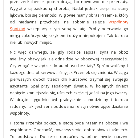
przeszedł chemię, potem drugą, bo nowotwór dał przerzuty.
Wygrał z tą paskudną chorobą. Nadal jednak cierpi na stany
lękowe, boi się ciemności. W głowie mamy obraz Przemka, który
od niedawna przychodzi na sobotnie zajęcia
Wspólnoty
Spotkań
wczepiony całym sobą w tatę. Próby oderwania go
mogą zakończyć się krzykiem i dużym niepokojem. Tak bardzo
nie lubi nowych miejsc.
Nic więc dziwnego, że gdy rodzice zapisali syna na obóz
mieliśmy obawy jak się odnajdzie w obozowej rzeczywistości.
Czy w ogóle wsiądzie do autobusu bez taty? Spróbowaliśmy. I
każdego dnia obserwowaliśmy jak Przemek się zmienia. W ciągu
pierwszych dwóch trzech dni kurczowo trzymał się swojego
asystenta. Spał przy zapalonym świetle. W kolejnych dniach
napięcie zmniejszało się, uśmiech częściej gościł na jego twarzy.
W drugim tygodniu był praktycznie samodzielny i bardzo
radosny. Taki jest sens budowania relacji i otwierające działanie
wspólnoty.
Historia Przemka pokazuje istotę bycia razem na obozie i we
wspólnocie. Obecność, towarzyszenie, dobre słowo i uśmiech.
To podstawa. Do tego dorzućmy wspólne mycie naczyń,