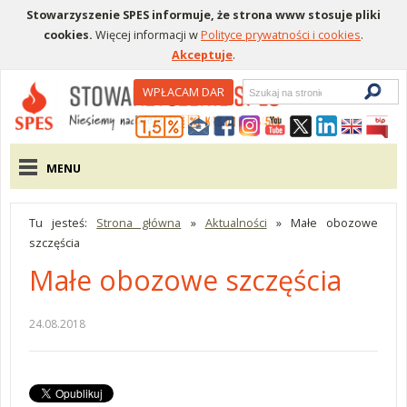
Stowarzyszenie SPES informuje, że strona www stosuje pliki
cookies.
Więcej informacji w
Polityce prywatności i cookies
.
Akceptuje
.
Wyszukiwarka
WPŁACAM DAR
Menu pomocnicze
Menu główne
MENU
Tu jesteś:
Strona główna
»
Aktualności
»
Małe obozowe
szczęścia
Małe obozowe szczęścia
24.08.2018