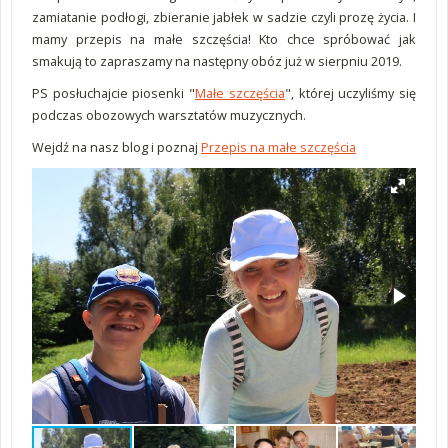
zamiatanie podłogi, zbieranie jabłek w sadzie czyli prozę życia. I
mamy przepis na małe szczęścia! Kto chce spróbować jak
smakują to zapraszamy na następny obóz już w sierpniu 2019.
PS posłuchajcie piosenki "
Małe szczęścia
", której uczyliśmy się
podczas obozowych warsztatów muzycznych.
Wejdź na nasz blog i poznaj
Przepis na małe szczęścia