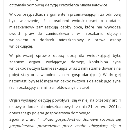
otrzymały odmowną decyzję Prezydenta Miasta Katowice.
W obu przypadkach argumentem przemawiającym za odmową
było wskazanie, iż z osobami wnioskującymi o dodatek
mieszkaniowy zamieszkują osoby obce, które nie wywodzą
swoich praw do zamieszkiwania w mieszkaniu objętym
wnioskiem o dodatek mieszkaniowy z prawa osoby
wnioskującej.
W pierwszej sprawie osobą obcą dla wnioskującej była,
zdaniem organu wydającego decyzję, konkubina syna
wnioskodawczyni (zamieszkująca wraz z nimi i zameldowana na
pobyt stały oraz wspólnie z nimi gospodarująca ). W drugiej
natomiast, były teść męża wnioskodawczyni i dziadek jego syna
(zamieszkujący z nimi i zameldowany na stałe).
Organ wydający decyzję powoływał się w niej na przepisy art. 4
ustawy o dodatkach mieszkaniowych z dnia 21 czerwca 2001 r.
dotyczącego pojęcia gospodarstwa domowego.
Zgodnie z art. 4:
„
Przez gospodarstwo domowe rozumie się
gospodarstwo prowadzone przez osobę ubiegającą się o