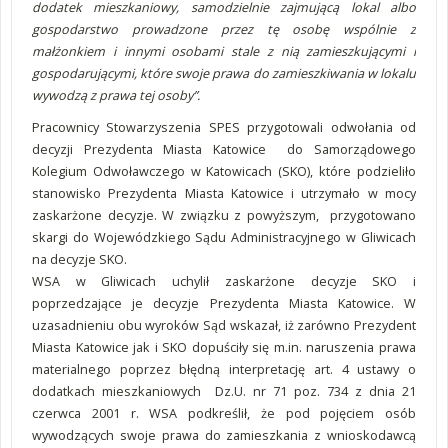
dodatek mieszkaniowy, samodzielnie zajmującą lokal albo
gospodarstwo prowadzone przez tę osobę wspólnie z
małżonkiem i innymi osobami stale z nią zamieszkującymi i
gospodarującymi, które swoje prawa do zamieszkiwania w lokalu
wywodzą z prawa tej osoby”.
Pracownicy Stowarzyszenia SPES przygotowali odwołania od
decyzji Prezydenta Miasta Katowice do Samorządowego
Kolegium Odwoławczego w Katowicach (SKO), które podzieliło
stanowisko Prezydenta Miasta Katowice i utrzymało w mocy
zaskarżone decyzje. W związku z powyższym, przygotowano
skargi do Wojewódzkiego Sądu Administracyjnego w Gliwicach
na decyzje SKO.
WSA w Gliwicach uchylił zaskarżone decyzje SKO i
poprzedzające je decyzje Prezydenta Miasta Katowice. W
uzasadnieniu obu wyroków Sąd wskazał, iż zarówno Prezydent
Miasta Katowice jak i SKO dopuściły się m.in. naruszenia prawa
materialnego poprzez błędną interpretację art. 4 ustawy o
dodatkach mieszkaniowych Dz.U. nr 71 poz. 734 z dnia 21
czerwca 2001 r. WSA podkreślił, że pod pojęciem osób
wywodzących swoje prawa do zamieszkania z wnioskodawcą