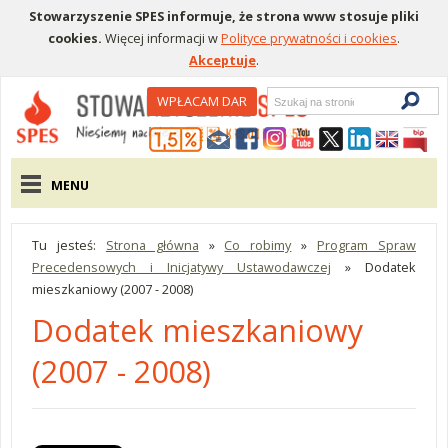
Stowarzyszenie SPES informuje, że strona www stosuje pliki
cookies.
Więcej informacji w
Polityce prywatności i cookies
.
Akceptuje
.
Wyszukiwarka
WPŁACAM DAR
Menu pomocnicze
Menu główne
MENU
Tu jesteś:
Strona główna
»
Co robimy
»
Program Spraw
Precedensowych i Inicjatywy Ustawodawczej
»
Dodatek
mieszkaniowy (2007 - 2008)
Dodatek mieszkaniowy
(2007 - 2008)