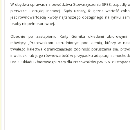
W obydwu sprawach z powództwa Stowarzyszenia SPES, zapadły wy
pierwszej i drugiej instancji. Sądy uznały, iż łączna wartość zo
jest równowartością kwoty najtańszego dostępnego na rynku s
osoby niepełnosprawnej.
Obecnie po zastąpieniu Karty Górnika układami zbiorowymi 
mówiący: „Pracownikom zatrudnionym pod ziemią, którzy w nas
trwałego kalectwa ograniczającego zdolność poruszania się, przy
inwalidzki lub jego równowartość w przypadku adaptacji samochodu
ust. 1 Układu Zbiorowego Pracy dla Pracowników JSW S.A. z listopada 