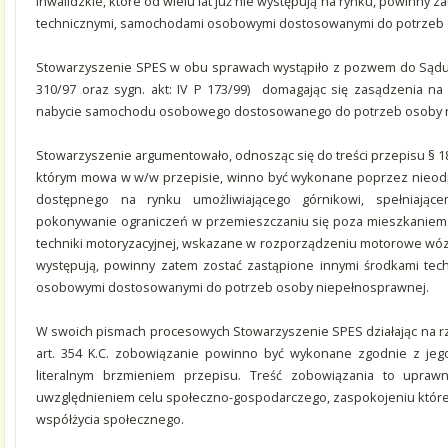
inwalidzkie, które od wielu lat już nie występują na rynku, powinny 
technicznymi, samochodami osobowymi dostosowanymi do potrzeb 
Stowarzyszenie SPES w obu sprawach wystąpiło z pozwem do Sądu 
310/97 oraz sygn. akt: IV P 173/99) domagając się zasądzenia na
nabycie samochodu osobowego dostosowanego do potrzeb osoby 
Stowarzyszenie argumentowało, odnosząc się do treści przepisu § 18 
którym mowa w w/w przepisie, winno być wykonane poprzez nieodpł
dostępnego na rynku umożliwiającego górnikowi, spełniające
pokonywanie ograniczeń w przemieszczaniu się poza mieszkanie
techniki motoryzacyjnej, wskazane w rozporządzeniu motorowe wózki 
występują, powinny zatem zostać zastąpione innymi środkami tec
osobowymi dostosowanymi do potrzeb osoby niepełnosprawnej.
W swoich pismach procesowych Stowarzyszenie SPES działając na rze
art. 354 K.C. zobowiązanie powinno być wykonane zgodnie z jego
literalnym brzmieniem przepisu. Treść zobowiązania to uprawn
uwzględnieniem celu społeczno-gospodarczego, zaspokojeniu które
współżycia społecznego.