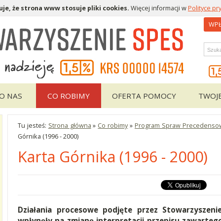
je, że strona www stosuje pliki cookies.
Więcej informacji w
Polityce pr
WPŁ
Wys
O NAS
CO ROBIMY
OFERTA POMOCY
TWOJ
Tu jesteś:
Strona główna
»
Co robimy
»
Program Spraw Precedensowy
Górnika (1996 - 2000)
Karta Górnika (1996 - 2000)
Działania procesowe podjęte przez Stowarzyszeni
wpłynęły na zmianę interpretacji przepisu zawartego