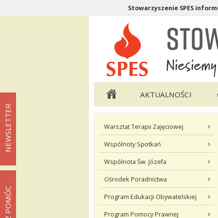
Stowarzyszenie SPES informu
Menu pomocnicze
Menu główne
AKTUALNOŚCI
NEWSLETTER
Menu podstrony Co robimy
Warsztat Terapii Zajęciowej
Wspólnoty Spotkań
Wspólnota Św. Józefa
Ośrodek Poradnictwa
MOŻESZ POMÓC
Program Edukacji Obywatelskiej
Program Pomocy Prawnej