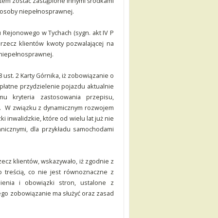
zatem zostać zastąpione innymi środkami
osoby niepełnosprawnej.
Rejonowego w Tychach (sygn. akt IV P
 rzecz klientów kwoty pozwalającej na
niepełnosprawnej.
ust. 2 Karty Górnika, iż zobowiązanie o
atne przydzielenie pojazdu aktualnie
mu kryteria zastosowania przepisu,
m. W związku z dynamicznym rozwojem
inwalidzkie, które od wielu lat już nie
hnicznymi, dla przykładu samochodami
cz klientów, wskazywało, iż zgodnie z
 treścią, co nie jest równoznaczne z
ienia i obowiązki stron, ustalone z
go zobowiązanie ma służyć oraz zasad