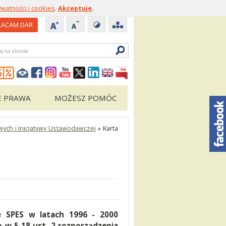
ywatności i cookies
.
Akceptuje
.
ACAM DAR
zukiwarka
E PRAWA
MOŻESZ POMÓC
ch i Inicjatywy Ustawodawczej
»
Karta
e SPES w latach 1996 - 2000
 w § 18 ust. 2 rozporządzenia