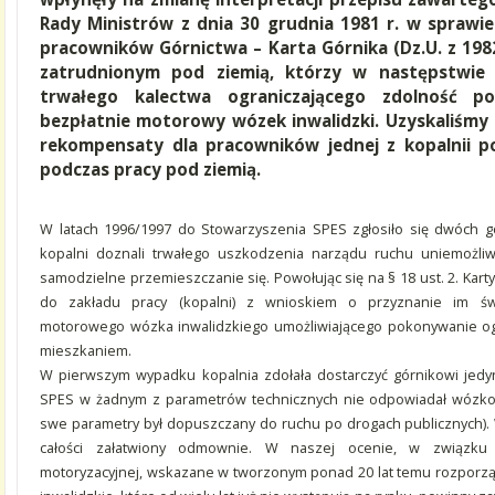
Rady Ministrów z dnia 30 grudnia 1981 r. w sprawie
pracowników Górnictwa – Karta Górnika (Dz.U. z 1982
zatrudnionym pod ziemią, którzy w następstwie
trwałego kalectwa ograniczającego zdolność por
bezpłatnie motorowy wózek inwalidzki. Uzyskaliśmy
rekompensaty dla pracowników jednej z kopalnii
podczas pracy pod ziemią.
W latach 1996/1997 do Stowarzyszenia SPES zgłosiło się dwóch 
kopalni doznali trwałego uszkodzenia narządu ruchu uniemożliw
samodzielne przemieszczanie się. Powołując się na § 18 ust. 2. Kar
do zakładu pracy (kopalni) z wnioskiem o przyznanie im św
motorowego wózka inwalidzkiego umożliwiającego pokonywanie og
mieszkaniem.
W pierwszym wypadku kopalnia zdołała dostarczyć górnikowi jedyn
SPES w żadnym z parametrów technicznych nie odpowiadał wózk
swe parametry był dopuszczany do ruchu po drogach publicznych).
całości załatwiony odmownie. W naszej ocenie, w związku
motoryzacyjnej, wskazane w tworzonym ponad 20 lat temu rozporzą