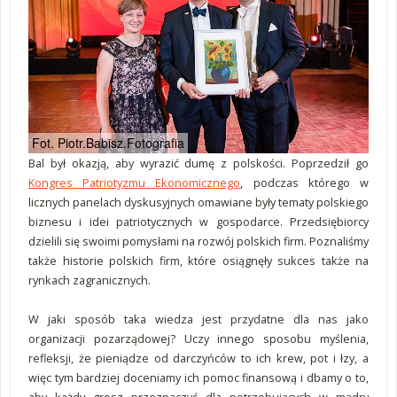
Fot. Piotr.Babisz.Fotografia
Bal był okazją, aby wyrazić dumę z polskości. Poprzedził go
Kongres Patriotyzmu Ekonomicznego
, podczas którego w
licznych panelach dyskusyjnych omawiane były tematy polskiego
biznesu i idei patriotycznych w gospodarce. Przedsiębiorcy
dzielili się swoimi pomysłami na rozwój polskich firm. Poznaliśmy
także historie polskich firm, które osiągnęły sukces także na
rynkach zagranicznych.
W jaki sposób taka wiedza jest przydatne dla nas jako
organizacji pozarządowej? Uczy innego sposobu myślenia,
refleksji, że pieniądze od darczyńców to ich krew, pot i łzy, a
więc tym bardziej doceniamy ich pomoc finansową i dbamy o to,