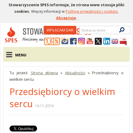
Stowarzyszenie SPES informuje, że strona www stosuje pliki
cookies.
Więcej informacji w
Polityce prywatności i cookies
.
Akceptuje
.
Wyszukiwarka
WPŁACAM DAR
Menu pomocnicze
Menu główne
MENU
Tu jesteś:
Strona główna
»
Aktualności
»
Przedsiębiorcy o
wielkim sercu
Przedsiębiorcy o wielkim
sercu
16.11.2019