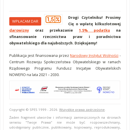
Drogi Czytelniku! Prosimy
WPŁACAM DAR
Cię o wpłatę kilkuzłotowej
darowizny
oraz przekazanie
1,5% podatku
na
sfinansowanie rzecznictwa praw i poradnictwa
obywatelskiego dla najuboższych. Dziękujemy!
Publikacja jest finansowana przez
Narodowy Instytut Wolności
-
Centrum Rozwoju Społeczeństwa Obywatelskiego w ramach
Rządowego Programu Fundusz Inicjatyw Obywatelskich
NOWEFIO na lata 2021 – 2030.
Copyright © SPES 1999 - 2026.
Wszystkie prawa zastrzeżone
.
Żaden fragment utworów i informacji zamieszczonych na stronach
serwisu "Twoje Prawa" nie może być: rozpowszechniany,
udostępniany publicznie, publikowany, kopiowany, reprodukowany,