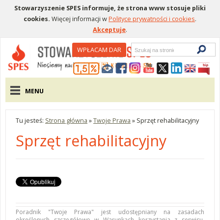
Stowarzyszenie SPES informuje, że strona www stosuje pliki
cookies.
Więcej informacji w
Polityce prywatności i cookies
.
Akceptuje
.
Wyszukiwarka
WPŁACAM DAR
Menu pomocnicze
Menu główne
MENU
Tu jesteś:
Strona główna
»
Twoje Prawa
»
Sprzęt rehabilitacyjny
Sprzęt rehabilitacyjny
Poradnik "Twoje Prawa" jest udostępniany na zasadach
określonych szczegółowo w
Warunkach korzystania z serwisu
.