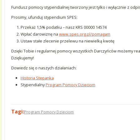
Fundusz pomocy stypendialnej tworzony jest tylko i wyłącznie z odp
Prosimy, ufunduj stypendium SPES:
Przekaż 1,5% podatku – nasz KRS 00000 14574
Wpłać darowiznę na
www.spes.org.pl/pomagam
Ustaw stałe zlecenie przelewu na niewielką kwotę
Dzięki Tobie i regularnej pomocy wszystkich Darczyńców możemy re
Dziękujemy!
Dowiedz się o naszych działaniach:
Historia Stepanka
Stypendialny
Program Pomocy Dzieciom
Tagi:
Program Pomocy Dzieciom