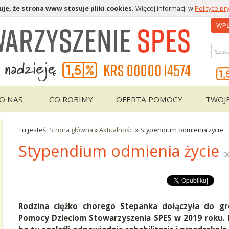
je, że strona www stosuje pliki cookies.
Więcej informacji w
Polityce pr
WPŁ
Wys
O NAS
CO ROBIMY
OFERTA POMOCY
TWOJ
Tu jesteś:
Strona główna
»
Aktualności
»
Stypendium odmienia życie
Stypendium odmienia życie
0
Rodzina ciężko chorego Stepanka dołączyła do 
Pomocy Dzieciom Stowarzyszenia SPES w 2019 roku. Pr