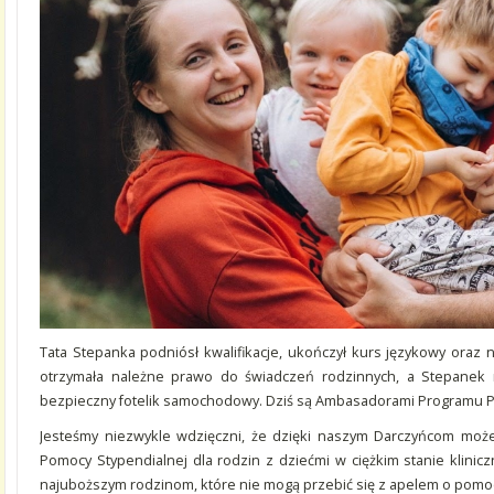
Tata Stepanka podniósł kwalifikacje, ukończył kurs językowy ora
otrzymała należne prawo do świadczeń rodzinnych, a Stepanek m
bezpieczny fotelik samochodowy. Dziś są Ambasadorami Programu 
Jesteśmy niezwykle wdzięczni, że dzięki naszym Darczyńcom moż
Pomocy Stypendialnej dla rodzin z dziećmi w ciężkim stanie klin
najuboższym rodzinom, które nie mogą przebić się z apelem o pomoc 