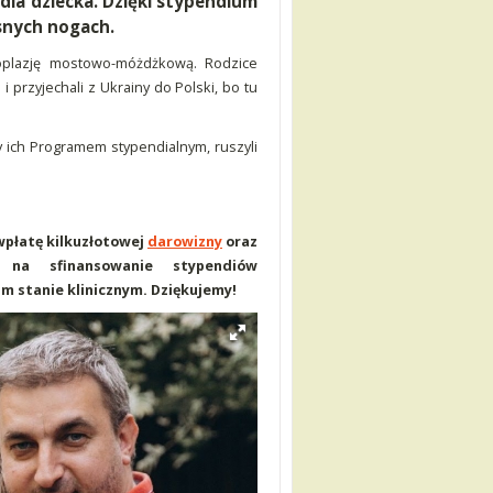
 dla dziecka. Dzięki stypendium
łasnych nogach.
oplazję mostowo-móżdżkową. Rodzice
 i przyjechali z Ukrainy do Polski, bo tu
y ich Programem stypendialnym, ruszyli
 wpłatę kilkuzłotowej
darowizny
oraz
na sfinansowanie stypendiów
m stanie klinicznym. Dziękujemy!