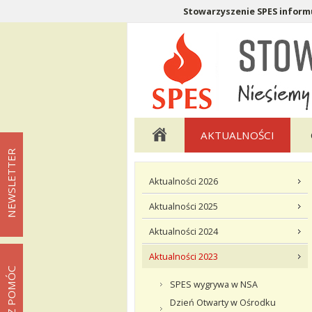
Stowarzyszenie SPES informu
Menu pomocnicze
Menu główne
AKTUALNOŚCI
NEWSLETTER
Menu podstrony Aktualności
Aktualności 2026
Aktualności 2025
Aktualności 2024
Aktualności 2023
MOŻESZ POMÓC
SPES wygrywa w NSA
Dzień Otwarty w Ośrodku