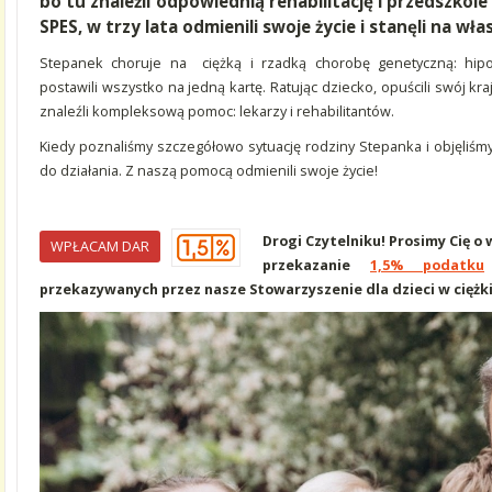
bo tu znaleźli odpowiednią rehabilitację i przedszkole
SPES, w trzy lata odmienili swoje życie i stanęli na w
Stepanek choruje na ciężką i rzadką chorobę genetyczną: hip
postawili wszystko na jedną kartę. Ratując dziecko, opuścili swój kraj
znaleźli kompleksową pomoc: lekarzy i rehabilitantów.
Kiedy poznaliśmy szczegółowo sytuację rodziny Stepanka i objęliśm
do działania. Z naszą pomocą odmienili swoje życie!
Drogi Czytelniku! Prosimy Cię o
WPŁACAM DAR
przekazanie
1,5% podatku
przekazywanych przez nasze Stowarzyszenie dla dzieci w ciężki