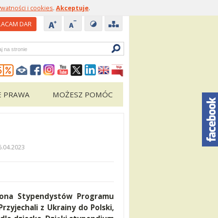
ywatności i cookies
.
Akceptuje
.
ACAM DAR
zukiwarka
E PRAWA
MOŻESZ POMÓC
6.04.2023
grona Stypendystów Programu
zyjechali z Ukrainy do Polski,