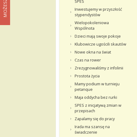
SPES
Inwestujemy w przyszłość
stypendystów
Wielopokoleniowa
Wspólnota
Dzieci mają swoje pokoje
Klubowicze ugościli skautów
Nowe okna na świat
Czas na rower
Zrezygnowaliśmy z infolinii
Prostota życia
Mamy podium w turnieju
petanque
Maja oddycha bez rurki
SPES z inicjatywą zmian w
przepisach
Zapalamy się do pracy
Irada ma szansę na
świadczenie