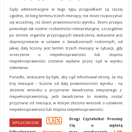
Sądy administracyjne w tego typu przypadkach są raczej
zgodne, że bieg terminu trzech miesięcy, nie może rozpoczynać
się wcześniej, niż dzień prawomocności wyroku. Skoro przepis
powoduje tak istotne rozbieżności interpretacyjne, szczególnie
po stronie organów przyznających świadczenia, wskazane jest
doprecyzowanie w ustawie o świadczeniach rodzinnych, od
jakiej daty liczony jest termin trzech miesięcy w sytuacji, gdy
orzeczenie o niepełnosprawności lub stopniu
niepełnosprawności zostanie wydane przez sąd w wyniku
odwołania.
Ponadto, wskazane by było, aby sąd informował stronę, że ma
trzy miesiące – liczone od daty prawomocności wyroku - na
złożenie wniosku o przyznanie świadczenia związanego z
niepełnosprawnością, jeśli świadczenie to miałoby zostać
przyznane od miesiąca, w którym złożono wniosek o ustalenie
niepełnosprawności lub stopnia niepełnosprawności.
Drogi Czytelniku! Prosimy
WPŁACAM DAR
Cię o wpłatę
kilkuzłotowej
darowizny
oraz przekazanie
1,5%