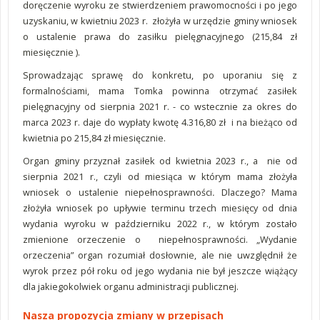
doręczenie wyroku ze stwierdzeniem prawomocności i po jego
uzyskaniu, w kwietniu 2023 r. złożyła w urzędzie gminy wniosek
o ustalenie prawa do zasiłku pielęgnacyjnego (215,84 zł
miesięcznie ).
Sprowadzając sprawę do konkretu, po uporaniu się z
formalnościami, mama Tomka powinna otrzymać zasiłek
pielęgnacyjny od sierpnia 2021 r. - co wstecznie za okres do
marca 2023 r. daje do wypłaty kwotę 4.316,80 zł i na bieżąco od
kwietnia po 215,84 zł miesięcznie.
Organ gminy przyznał zasiłek od kwietnia 2023 r., a nie od
sierpnia 2021 r., czyli od miesiąca w którym mama złożyła
wniosek o ustalenie niepełnosprawności
.
Dlaczego? Mama
złożyła wniosek po upływie terminu trzech miesięcy od dnia
wydania wyroku w październiku 2022 r., w którym zostało
zmienione orzeczenie o niepełnosprawności. „Wydanie
orzeczenia” organ rozumiał dosłownie, ale nie uwzględnił że
wyrok przez pół roku od jego wydania nie był jeszcze wiążący
dla jakiegokolwiek organu administracji publicznej.
Nasza propozycja zmiany w przepisach