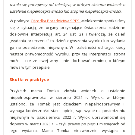
ustala się począwszy od miesiąca, w którym złożono wniosek o
ustalenie niepełnosprawności lub stopnia niepełnosprawności.
W praktyce
Ośrodka Poradnictwa SPES
wielokrotnie spotkaliśmy
się z sytuacją, że organy przyznające świadczenia rodzinne
dosłownie interpretują art. 24 ust. 2a i twierdzą, że dzień
„wydania orzeczenia” to dzień ogłoszenia wyroku lub wydania
go na posiedzeniu niejawnym. W zależności od tego, kiedy
nastąpi prawomocność wyroku, przy tej interpretacji strona
może – nie ze swej winy – nie dochować terminu, o którym
mowa w tym przepisie.
Skutki w praktyce
Przykład: mama Tomka złożyła wniosek o ustalenie
niepełnosprawności w sierpniu 2021 r. Wyrok, w którym
ustalono, że Tomek jest dzieckiem niepełnosprawnym i
wymaga konieczności stałej opieki, sąd wydał na posiedzeniu
niejawnym w październiku 2022 r. Wyrok uprawomocnił się
dopiero w marcu 2023 r. – czyli prawie po pięciu miesiącach od
jego wydania. Mama Tomka niezwłocznie wystąpiła o