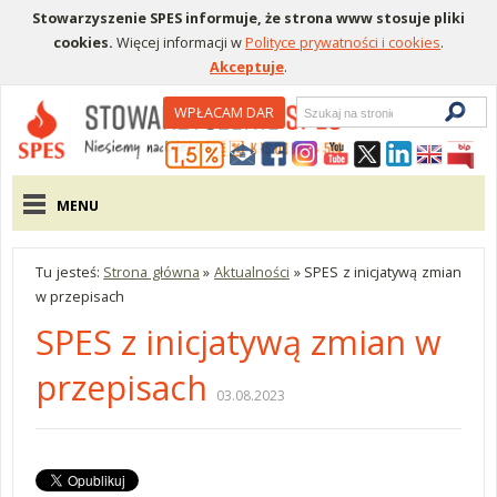
Stowarzyszenie SPES informuje, że strona www stosuje pliki
cookies.
Więcej informacji w
Polityce prywatności i cookies
.
Akceptuje
.
Wyszukiwarka
WPŁACAM DAR
Menu pomocnicze
Menu główne
MENU
Tu jesteś:
Strona główna
»
Aktualności
»
SPES z inicjatywą zmian
w przepisach
SPES z inicjatywą zmian w
przepisach
03.08.2023