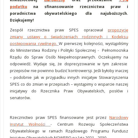
podatku
na sfinansowanie rzecznictwa praw i
poradnictwa obywatelskiego dla najuboższych.
Dziękujemy!
Zespół rzecznictwa praw SPES opracował
propozycję
zmiany ustawy o świadczeniach rodzinnych i Kodeksu
postępowania cywilnego
.
W pierwszej kolejności, wystąpiliśmy
do Ministerstwa Rodziny i Polityki Społecznej - Pełnomocnika
Rządu do Spraw Osób Niepełnosprawnych. Oczekujemy na
odpowiedź. Wydaje się, że doprecyzowanie w tym zakresie
przepisów nie powinno budzić kontrowersji. Jeśli byłoby inaczej
– podobnie jak w przypadku innych inicjatyw Stowarzyszenia
SPES co do zmian w przepisach – wystąpimy o wsparcie naszej
inicjatywy do Rzecznika Praw Obywatelskich, posłów i
senatorów.
Rzecznictwo praw SPES finansowane jest przez
Narodowy
Instytut Wolności
- Centrum Rozwoju Społeczeństwa
Obywatelskiego w ramach Rządowego Programu Fundusz
Inicjatyw Obywatelskich NOWEFIO na lata 2021 – 2030.