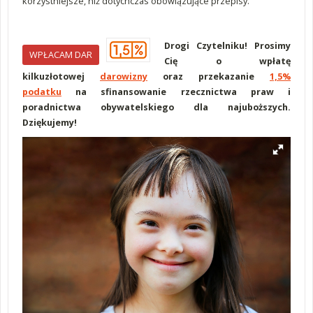
korzystniejsze, niż dotychczas obowiązujące przepisy.
Drogi Czytelniku! Prosimy
WPŁACAM DAR
Cię o wpłatę
kilkuzłotowej
darowizny
oraz przekazanie
1,5%
podatku
na sfinansowanie rzecznictwa praw i
poradnictwa obywatelskiego dla najuboższych.
Dziękujemy!