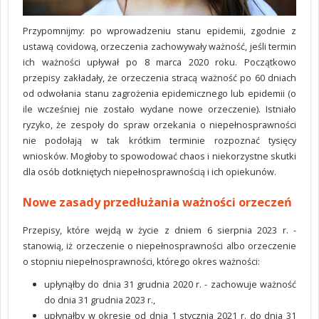
Przypomnijmy: po wprowadzeniu stanu epidemii, zgodnie z
ustawą covidową, orzeczenia zachowywały ważność, jeśli termin
ich ważności upływał po 8 marca 2020 roku. Początkowo
przepisy zakładały, że orzeczenia stracą ważność po 60 dniach
od odwołania stanu zagrożenia epidemicznego lub epidemii (o
ile wcześniej nie zostało wydane nowe orzeczenie). Istniało
ryzyko, że zespoły do spraw orzekania o niepełnosprawności
nie podołają w tak krótkim terminie rozpoznać tysięcy
wniosków. Mogłoby to spowodować chaos i niekorzystne skutki
dla osób dotkniętych niepełnosprawnością i ich opiekunów.
Nowe zasady przedłużania ważności orzeczeń
Przepisy, które wejdą w życie z dniem 6 sierpnia 2023 r. -
stanowią, iż orzeczenie o niepełnosprawności albo orzeczenie
o stopniu niepełnosprawności, którego okres ważności:
upłynąłby do dnia 31 grudnia 2020 r. - zachowuje ważność
do dnia 31 grudnia 2023 r.,
upłynąłby w okresie od dnia 1 stycznia 2021 r. do dnia 31