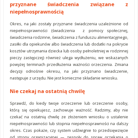
przyznane świadczenia związane z
niepełnosprawnością
Okres, na jaki zostały przyznane świadczenia uzależnione od
niepełnosprawności (świadczenia z pomocy społecznej,
świadczenia rodzinne, świadczenia z funduszu alimentacyjnego,
zasiłki dla opiekunów albo świadczenia lub dodatki na pokrycie
kosztów utrzymania dziecka lub osoby pełnoletniej w rodzinnej
pieczy zastępczej) również ulega wydłużeniu, we wskazanych
powyżej terminach przedłużenia ważności orzeczenia. Zmiana
decyzji odnośnie okresu, na jaki przyznano świadczenie,
następuje z urzędu. Nie jest konieczne składanie wniosku.
Nie czekaj na ostatnią chwilę
Sprawdź, do kiedy twoje orzeczenie lub orzeczenie osoby,
którą się opiekujesz, zachowuje ważność. Radzimy, aby nie
czekać na ostatnią chwilę ze złożeniem wniosku o ustalenie
niepełnosprawności lub stopnia niepełnosprawności na dalszy
okres. Czas pokaże, czy system udźwignie to przedsięwzięcie
od strony organizacyjnej — zespoły do spraw orzekania o