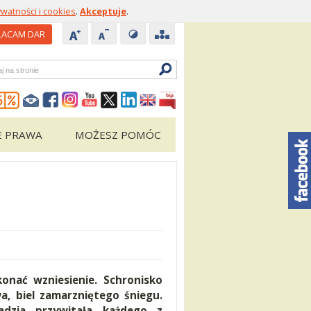
ywatności i cookies
.
Akceptuje
.
ACAM DAR
zukiwarka
E PRAWA
MOŻESZ POMÓC
onać wzniesienie. Schronisko
a, biel zamarzniętego śniegu.
adzia przywitała każdego z