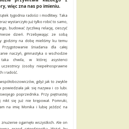
ry, więc zna nas po imieniu.
zątek tygodnia radości i modlitwy. Taka
eraz wystarczyło już tylko robić to samo,
iego, budować życzliwą relację, cieszyć
niesie dzień. Przebywając ze sobą
ry godziny na dobę mieliśmy ku temu
 Przygotowanie śniadania dla całej
ywanie naczyń, gimnastyka o wschodzie
taka chwila, w której asystenci
i uczestnicy (osoby niepełnosprawne
h i radość.
współobozowiczów, gdyż jak to zwykle
powiedziała jak się nazywa i co lubi.
swojego poprzednika. Przy piętnastej
j nikt się już nie krępował. Pomruki,
am na imię Monika i lubię jeździć na
, znużenie ogarnęło wszystkich. Ale on
wna, przed czterdziestką. Wstał, by