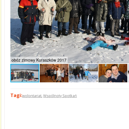
obóz zimowy Kuraszków 2017
Tagi:
wolontariat
,
Wspólnoty Spotkań