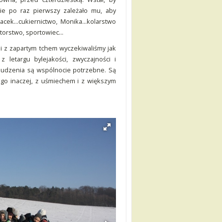
ie po raz pierwszy zależało mu, aby
Jacek…cukiernictwo, Monika…kolarstwo
aktorstwo, sportowiec…
ć i z zapartym tchem wyczekiwaliśmy jak
letargu bylejakości, zwyczajności i
ebudzenia są wspólnocie potrzebne. Są
iego inaczej, z uśmiechem i z większym