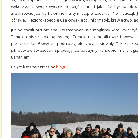
wykorzystać swoje wyczekane pięć minut i jako, że był na oboz
zrealizować już karkołomne na tym etapie zadanie. No i zaczął: 
górskie…i Jezioro łabędzie Czajkowskiego, informatyk, krawiectwo, 
Już po chwili nikt nie spał. Rozradowani nie mogliśmy w to uwierzy
Tomek opisze kolejną osobę. Tomek nas nobilitował i wyrwał z 
przeciętności. Głowy się podniosły, plecy wyprostowały. Takie prz
jak powiew świeżości i sprawiają, że patrzymy na siebie i na drug
uznaniem.
Cały tekst znajdziesz na
blogu