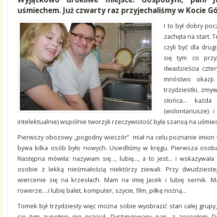
uśmiechem. Już czwarty raz przyjechaliśmy w Kocie Gó
I to był dobry poc
zachęta na start. T
czyli być dla drug
się tym co przy
dwadzieścia czte
mnóstwo okazji.
trzydziestki, zm
słońca… każda 
(wolontariusze) 
intelektualnie) wspólnie tworzyli rzeczywistość była szansą na uśmiec
Pierwszy obozowy „pogodny wieczór” miał na celu poznanie imion 
bywa kilka osób było nowych. Usiedliśmy w kręgu. Pierwsza osoba 
Następna mówiła: nazywam się…, lubię…, a to jest… i wskazywała 
osobie z lekką nieśmiałością niektórzy ziewali. Przy dwudzieste
wiercenie się na krzesłach. Mam na imię Jacek i lubię sernik. M
rowerze….i lubię balet, komputer, szycie, film, piłkę nożną…
Tomek był trzydziesty więc można sobie wyobrazić stan całej grupy
się tym zupełnie nie przejął. Dystyngowany pan, z zespołem Do