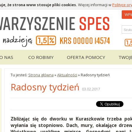
je, że strona www stosuje pliki cookies.
Więcej informacji w
Polityce pr
WPŁ
Wys
O NAS
CO ROBIMY
OFERTA POMOCY
TWOJ
Tu jesteś:
Strona główna
»
Aktualności
»
Radosny tydzień
Radosny tydzień
03.02.2017
Zbliżając się do dworku w Kuraszkowie trzeba pok
wyłania się stopniowo. Dach, mury, okalające drzew
Wyjątkowo urokliwe miejsce. Gospodyni, pani J