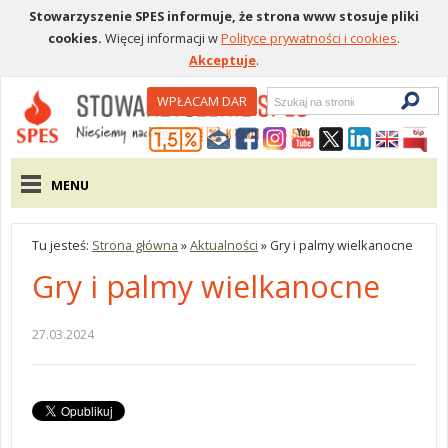
Stowarzyszenie SPES informuje, że strona www stosuje pliki
cookies.
Więcej informacji w
Polityce prywatności i cookies
.
Akceptuje
.
Wyszukiwarka
WPŁACAM DAR
Menu pomocnicze
Menu główne
MENU
Tu jesteś:
Strona główna
»
Aktualności
»
Gry i palmy wielkanocne
Gry i palmy wielkanocne
27.03.2024