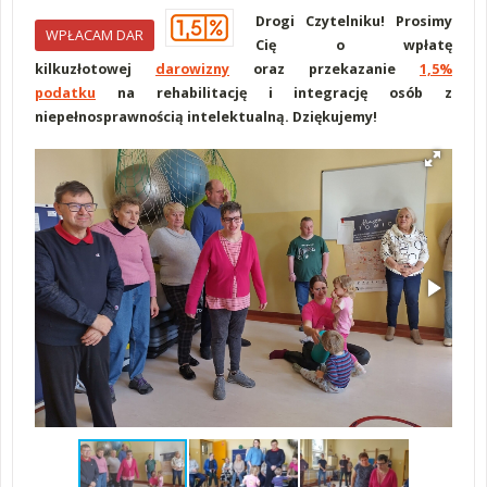
Drogi Czytelniku! Prosimy
WPŁACAM DAR
Cię o wpłatę
kilkuzłotowej
darowizny
oraz przekazanie
1,5%
podatku
na rehabilitację i integrację osób z
niepełnosprawnością intelektualną. Dziękujemy!