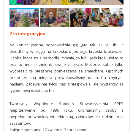
Gra integracyjna
Na koniec Joanna poprowadziła grę „Kto tak jak ja lubi …”
Usiedliśmy w kręgu na krzesłach. Jednego krzesła brakowało.
Osoba, która stała na środku mówiła, co lubi i jeśli ktoś lubił to co
ona to musiał zmienić swoje miejsce. Możecie sobie tylko
wyobrazić tę bieganinę pomieszaną ze śmiechem. Opornych
przed zmianą miejsca prowokowaliśmy do ruchu chytrymi
hasłami. Zabawa nie tylko nas zintegrowała, ale wystarczy za
tygodniową dawkę ruchu.
Tworzymy Wspólnotę Spotkań Stowarzyszenia SPES
nieprzerwanie od 1986 roku. Gromadzimy osoby z
niepełnosprawnością intelektualną, członków ich rodzin oraz
asystentów.
Kolejne spotkanie 27 kwietnia. Zapraszamy!