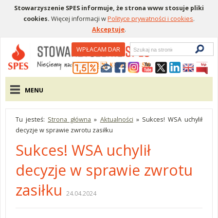
Stowarzyszenie SPES informuje, że strona www stosuje pliki
cookies.
Więcej informacji w
Polityce prywatności i cookies
.
Akceptuje
.
Wyszukiwarka
WPŁACAM DAR
Menu pomocnicze
Menu główne
MENU
Tu jesteś:
Strona główna
»
Aktualności
»
Sukces! WSA uchylił
decyzje w sprawie zwrotu zasiłku
Sukces! WSA uchylił
decyzje w sprawie zwrotu
zasiłku
24.04.2024