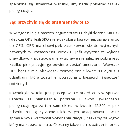
spełnione są ustawowe warunki, aby nadal pobierać zasiłek
pielęgnacyjny.
Sąd przychyla się do argumentów SPES
WSA zgodził się z naszymi argumentami i uchylił decyzję SKO jak
i decyzję OPS. Jeśli SKO nie złoży skargi kasacyjnej, sprawa wróci
do OPS. OPS ma obowiązek zastosować się do wytycznych
zawartych w uzasadnieniu wyroku i jeśli wytyczne te wykona
prawidłowo - postępowanie w sprawie nienależnie pobranego
zasiłku pielęgnacyjnego powinno zostać umorzone. Wówczas
OPS będzie miał obowiązek zwrócić Annie kwotę 1.079,20 zł z
odsetkami, która został jej potrącona z bieżących świadczeń
rodzinnych.
Równolegle w toku jest postępowanie przed WSA w sprawie
uznania za nienależnie pobrane i zwrot świadczenia
pielęgnacyjnego za ten sam okres, w kwocie 12.290 zł plus
odsetki. Pomagamy Annie także w tym postępowaniu – w tej
sprawie WSA wstrzymał wykonanie decyzji, czekamy na wyrok,
który ma zapaść w maju. Czekamy także na rozpatrzenie przez