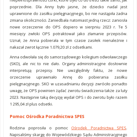
niepełnosprawności córki, które było co do treści takie samo, jak
poprzednie. Dla Anny było jasne, że dziecko nadal jest
uprawnione do zasiłku pielęgnacyjnego, bo nie nastąpiła żadna
zmiana okoliczności. Zaniedbała natomiast jedną rzecz: zaniosła
nowe orzeczenie do OPS dopiero w sierpniu 2023 r. Te 5
miesięcy zwłoki OPS potraktował jako złamanie przepisów.
Uznał, że Anna pobierała w tym czasie zasiłek nienależnie i
nakazał zwrot łącznie 1.079,20 zł z odsetkami.
Anna odwołała się do samorządowego kolegium odwoławczego
(SKO), ale nic to nie dało. Organy administracyjne dosłownie
interpretują przepisy. Nie uwzględniły faktu, że nowe
orzeczenie uprawniało Annę do pobierania zasiłku
pielęgnacyjnego. SKO w uzasadnianiu decyzji zwróciło ponadto
uwagę, że OPS powinien żądać zwrotu świadczenia także za luty
2023. Następnie taką decyzję wydał OPS i do zwrotu było razem
1 295,04 zł plus odsetki.
Pomoc Ośrodka Poradnictwa SPES
Rodzina poprosiła o pomoc
Ośrodek Poradnictwa SPES
.
Napisaliśmy skargę do Wojewódzkiego Sądu Administracyjnego