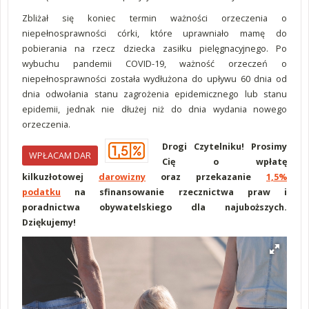
Zbliżał się koniec termin ważności orzeczenia o
niepełnosprawności córki, które uprawniało mamę do
pobierania na rzecz dziecka zasiłku pielęgnacyjnego. Po
wybuchu pandemii COVID-19, ważność orzeczeń o
niepełnosprawności została wydłużona do upływu 60 dnia od
dnia odwołania stanu zagrożenia epidemicznego lub stanu
epidemii, jednak nie dłużej niż do dnia wydania nowego
orzeczenia.
Drogi Czytelniku! Prosimy
WPŁACAM DAR
Cię o wpłatę
kilkuzłotowej
darowizny
oraz przekazanie
1,5%
podatku
na sfinansowanie rzecznictwa praw i
poradnictwa obywatelskiego dla najuboższych.
Dziękujemy!