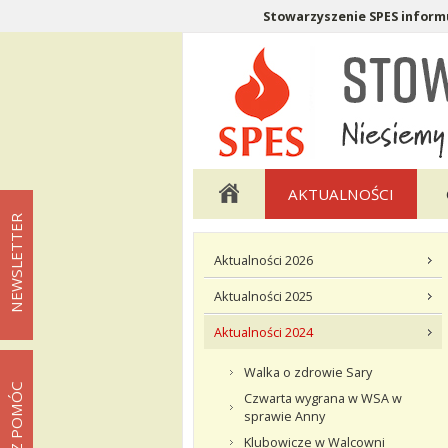
Stowarzyszenie SPES informu
Menu pomocnicze
Menu główne
AKTUALNOŚCI
NEWSLETTER
Menu podstrony Aktualności
Aktualności 2026
Aktualności 2025
Aktualności 2024
Walka o zdrowie Sary
MOŻESZ POMÓC
Czwarta wygrana w WSA w
sprawie Anny
Klubowicze w Walcowni