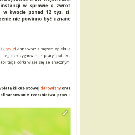
 instancji w sprawie o zwrot
o w kwocie ponad 12 tys. zł.
zenie nie powinno być uznane
2 tys. zł
Anna wraz z mężem opiekują
latego zrezygnowała z pracy, pobiera
abilitacja córki wiąże się ze znacznymi
 wpłatę kilkuzłotowej
darowizny
oraz
sfinansowanie rzecznictwa praw i