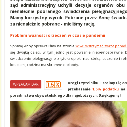
sąd administracyjny uchylił decyzje organów obu
nienależnie pobranego świadczenia pielęgnacyjneg
Mamy korzystny wyrok. Pobrane przez Annę świadc
za nienależnie pobrane - mieliśmy rację.
Problem ważności orzeczeń w czasie pandemii
Sprawę Anny opisywaliśmy na stronie
WSA: wstrzymać zwrot ponad 1
się dwójką dzieci, w tym jedno jest poważnie niepełnosprawne. D
świadczenie pielęgnacyjne z tytułu opieki nad córką. Leczenie i reh
kosztami, rodzina ma skromne dochody.
Drogi Czytelniku! Prosimy Cię o
WPŁACAM DAR
przekazanie
1,5% podatku
na 
poradnictwa obywatelskiego dla najuboższych. Dziękujemy!