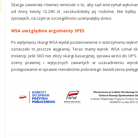
Skarga zawierała również wniosek o to, aby sąd wstrzymał wykona
od Anny kwoty 12.290 zł, zaszkodziłoby jej rodzinie. Nie bylib
życiowych, na czym w szczególności ucierpiałyby dzieci.
WSA uwzględnia argumenty SPES
Po wpłynięciu skargi WSA wydał postanowienie o wstrzymaniu wykona
oznaczało to jeszcze wygranej. Teraz mamy wyrok: WSA uznał ska
instancji. Jeśli SKO nie złoży skargi kasacyjnej, sprawa wróci do 
oceny prawnej i wytycznych zawartych w uzasadnieniu wyro
postępowanie w sprawie nienależnie pobranego świadczenia pielę