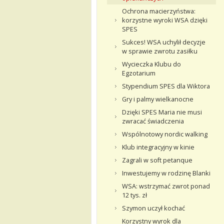
Ochrona macierzyństwa:
korzystne wyroki WSA dzięki
SPES
Sukces! WSA uchylił decyzje
w sprawie zwrotu zasiłku
Wycieczka Klubu do
Egzotarium
Stypendium SPES dla Wiktora
Gry i palmy wielkanocne
Dzięki SPES Maria nie musi
zwracać świadczenia
Wspólnotowy nordic walking
Klub integracyjny w kinie
Zagrali w soft petanque
Inwestujemy w rodzinę Blanki
WSA: wstrzymać zwrot ponad
12 tys. zł
Szymon uczył kochać
Korzystny wyrok dla