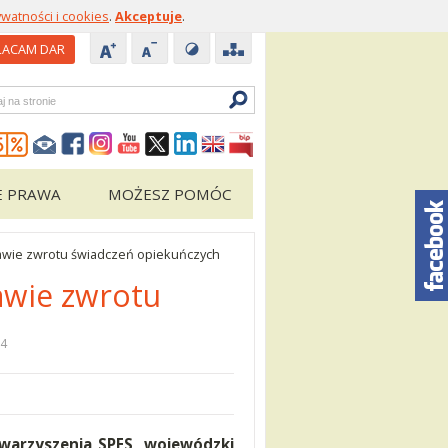
ywatności i cookies
.
Akceptuje
.
ACAM DAR
zukiwarka
E PRAWA
MOŻESZ POMÓC
awie zwrotu świadczeń opiekuńczych
awie zwrotu
24
warzyszenia SPES, wojewódzki