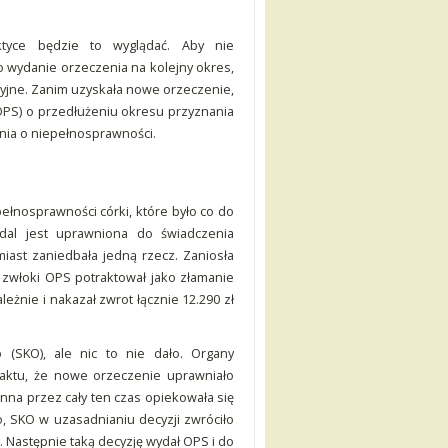
tyce będzie to wyglądać. Aby nie
 o wydanie orzeczenia na kolejny okres,
acyjne. Zanim uzyskała nowe orzeczenie,
OPS) o przedłużeniu okresu przyznania
nia o niepełnosprawności.
ełnosprawności córki, które było co do
adal jest uprawniona do świadczenia
miast zaniedbała jedną rzecz. Zaniosła
 zwłoki OPS potraktował jako złamanie
eżnie i nakazał zwrot łącznie 12.290 zł
SKO), ale nic to nie dało. Organy
 faktu, że nowe orzeczenie uprawniało
nna przez cały ten czas opiekowała się
 SKO w uzasadnianiu decyzji zwróciło
. Następnie taką decyzję wydał OPS i do