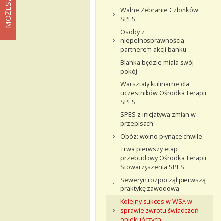
Walne Zebranie Członków
SPES
Osoby z
niepełnosprawnością
partnerem akcji banku
Blanka będzie miała swój
pokój
Warsztaty kulinarne dla
uczestników Ośrodka Terapii
SPES
SPES z inicjatywą zmian w
przepisach
Obóz: wolno płynące chwile
Trwa pierwszy etap
przebudowy Ośrodka Terapii
Stowarzyszenia SPES
Seweryn rozpoczął pierwszą
praktykę zawodową
Kolejny sukces w WSA w
sprawie zwrotu świadczeń
opiekuńczych