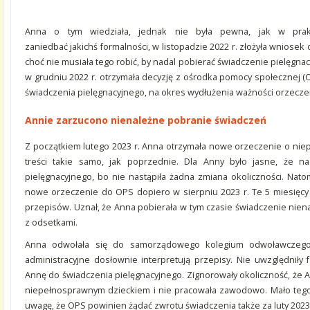
Anna o tym wiedziała, jednak nie była pewna, jak w prak
zaniedbać jakichś formalności, w listopadzie 2022 r. złożyła wniosek
choć nie musiała tego robić, by nadal pobierać świadczenie pielęgn
w grudniu 2022 r. otrzymała decyzję z ośrodka pomocy społecznej (
świadczenia pielęgnacyjnego, na okres wydłużenia ważności orzecze
Annie zarzucono nienależne pobranie świadczeń
Z początkiem lutego 2023 r. Anna otrzymała nowe orzeczenie o niep
treści takie samo, jak poprzednie. Dla Anny było jasne, że n
pielęgnacyjnego, bo nie nastąpiła żadna zmiana okoliczności. Nato
nowe orzeczenie do OPS dopiero w sierpniu 2023 r. Te 5 miesięcy
przepisów. Uznał, że Anna pobierała w tym czasie świadczenie nienal
z odsetkami.
Anna odwołała się do samorządowego kolegium odwoławczego (
administracyjne dosłownie interpretują przepisy. Nie uwzględniły
Annę do świadczenia pielęgnacyjnego. Zignorowały okoliczność, że A
niepełnosprawnym dzieckiem i nie pracowała zawodowo. Mało tego,
uwagę, że OPS powinien żądać zwrotu świadczenia także za luty 2023