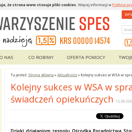
je, że strona www stosuje pliki cookies.
Więcej informacji w
Polityce pr
WPŁ
Wys
O NAS
CO ROBIMY
OFERTA POMOCY
TWOJ
Tu jesteś:
Strona główna
»
Aktualności
»
Kolejny sukces w WSA w spr
Kolejny sukces w WSA w spr
świadczeń opiekuńczych
12.06.20
Dzięki działaniom zespołu Ośrodka Poradnictwa Sto