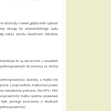
e dochody i nawet gdyby mieli spłacać
liśmy skargę do wojewódzkiego sądu
ły nakaz zwrotu świadczeń, literalnie
Interpretacje te są sprzeczne z zasadami
niepełnosprawnych do pomocy ze strony
pełnosprawności dziecka, a matka nie
ntyczne z poprzednim, matka traci prawo
nie nienależnie pobrane. Dla OPS i SKO
łnosprawności matka spełnia ustawowe
k było jasnego pouczenia o skutkach
epełnosprawności.