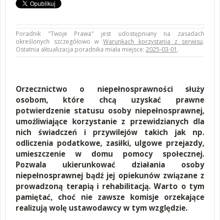
Poradnik "Twoje Prawa" jest udostępniany na zasadach
określonych szczegółowo w
Warunkach korzystania z serwisu
.
Ostatnia aktualizacja poradnika miała miejsce:
2025-03-01
.
Orzecznictwo o niepełnosprawności służy
osobom, które chcą uzyskać prawne
potwierdzenie statusu osoby niepełnosprawnej,
umożliwiające korzystanie z przewidzianych dla
nich świadczeń i przywilejów takich jak np.
odliczenia podatkowe, zasiłki, ulgowe przejazdy,
umieszczenie w domu pomocy społecznej.
Pozwala ukierunkować działania osoby
niepełnosprawnej bądź jej opiekunów związane z
prowadzoną terapią i rehabilitacją. Warto o tym
pamiętać, choć nie zawsze komisje orzekające
realizują wolę ustawodawcy w tym względzie.