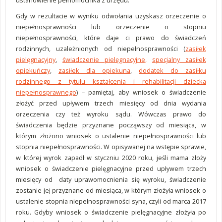
ustanowienie pełnomocnika z urzędu.
Gdy w rezultacie w wyniku odwołania uzyskasz orzeczenie o
niepełnosprawności lub orzeczenie o stopniu
niepełnosprawności, które daje ci prawo do świadczeń
rodzinnych, uzależnionych od niepełnosprawności (
zasiłek
pielęgnacyjny
,
świadczenie pielęgnacyjne,
specjalny zasiłek
opiekuńczy
,
zasiłek dla opiekuna
,
dodatek do zasiłku
rodzinnego z tytułu kształcenia i rehabilitacji dziecka
niepełnosprawnego
) – pamiętaj, aby wniosek o świadczenie
złożyć przed upływem trzech miesięcy od dnia wydania
orzeczenia czy też wyroku sądu. Wówczas prawo do
świadczenia będzie przyznane począwszy od miesiąca, w
którym złożono wniosek o ustalenie niepełnosprawności lub
stopnia niepełnosprawności. W opisywanej na wstępie sprawie,
w której wyrok zapadł w styczniu 2020 roku, jeśli mama złoży
wniosek o świadczenie pielęgnacyjne przed upływem trzech
miesięcy od daty uprawomocnienia się wyroku, świadczenie
zostanie jej przyznane od miesiąca, w którym złożyła wniosek o
ustalenie stopnia niepełnosprawności syna, czyli od marca 2017
roku. Gdyby wniosek o świadczenie pielęgnacyjne złożyła po