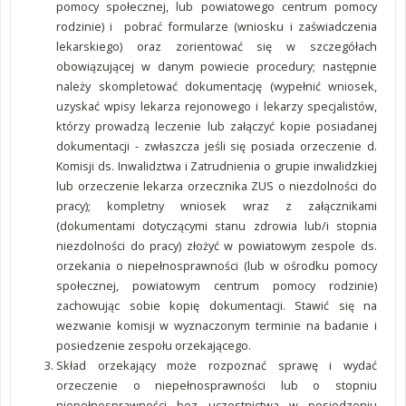
pomocy społecznej, lub powiatowego centrum pomocy
rodzinie) i pobrać formularze (wniosku i zaświadczenia
lekarskiego) oraz zorientować się w szczegółach
obowiązującej w danym powiecie procedury; następnie
należy skompletować dokumentację (wypełnić wniosek,
uzyskać wpisy lekarza rejonowego i lekarzy specjalistów,
którzy prowadzą leczenie lub załączyć kopie posiadanej
dokumentacji - zwłaszcza jeśli się posiada orzeczenie d.
Komisji ds. Inwalidztwa i Zatrudnienia o grupie inwalidzkiej
lub orzeczenie lekarza orzecznika ZUS o niezdolności do
pracy); kompletny wniosek wraz z załącznikami
(dokumentami dotyczącymi stanu zdrowia lub/i stopnia
niezdolności do pracy) złożyć w powiatowym zespole ds.
orzekania o niepełnosprawności (lub w ośrodku pomocy
społecznej, powiatowym centrum pomocy rodzinie)
zachowując sobie kopię dokumentacji. Stawić się na
wezwanie komisji w wyznaczonym terminie na badanie i
posiedzenie zespołu orzekającego.
Skład orzekający może rozpoznać sprawę i wydać
orzeczenie o niepełnosprawności lub o stopniu
niepełnosprawności bez uczestnictwa w posiedzeniu