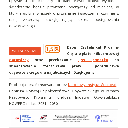
upływie trzech miesięcy od daty prawomocności wyroku –
świadczenie będzie przyznane począwszy od miesiąca, w
którym wpłynął wniosek o przyznanie świadczenia, czyli nie z
datą wsteczną, uwzględniającą okres postępowania
odwoławczego.
Drogi Czytelniku! Prosimy
WPŁACAM DAR
Cię o wpłatę kilkuzłotowej
darowizny
oraz przekazanie
1,5% podatku
na
sfinansowanie rzecznictwa praw i poradnictwa
obywatelskiego dla najuboższych. Dziękujemy!
Publikacja jest finansowana przez
Narodowy Instytut Wolności
-
Centrum Rozwoju Społeczeństwa Obywatelskiego w ramach
Rządowego Programu Fundusz Inicjatyw Obywatelskich
NOWEFIO na lata 2021 – 2030.