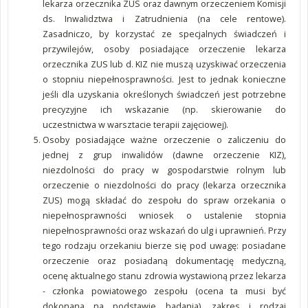
lekarza orzecznika ZUS oraz dawnym orzeczeniem Komisji
ds. Inwalidztwa i Zatrudnienia (na cele rentowe).
Zasadniczo, by korzystać ze specjalnych świadczeń i
przywilejów, osoby posiadające orzeczenie lekarza
orzecznika ZUS lub d. KIZ nie muszą uzyskiwać orzeczenia
o stopniu niepełnosprawności. Jest to jednak konieczne
jeśli dla uzyskania określonych świadczeń jest potrzebne
precyzyjne ich wskazanie (np. skierowanie do
uczestnictwa w warsztacie terapii zajęciowej).
Osoby posiadające ważne orzeczenie o zaliczeniu do
jednej z grup inwalidów (dawne orzeczenie KIZ),
niezdolności do pracy w gospodarstwie rolnym lub
orzeczenie o niezdolności do pracy (lekarza orzecznika
ZUS) mogą składać do zespołu do spraw orzekania o
niepełnosprawności wniosek o ustalenie stopnia
niepełnosprawności oraz wskazań do ulg i uprawnień. Przy
tego rodzaju orzekaniu bierze się pod uwagę: posiadane
orzeczenie oraz posiadaną dokumentację medyczną,
ocenę aktualnego stanu zdrowia wystawioną przez lekarza
- członka powiatowego zespołu (ocena ta musi być
dokonana na podstawie badania), zakres i rodzaj