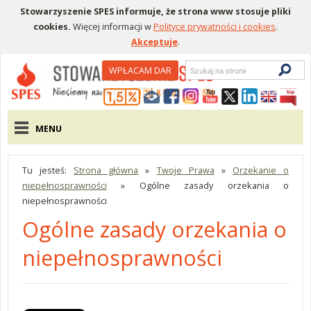
Stowarzyszenie SPES informuje, że strona www stosuje pliki
cookies.
Więcej informacji w
Polityce prywatności i cookies
.
Akceptuje
.
Wyszukiwarka
WPŁACAM DAR
Menu pomocnicze
Menu główne
MENU
Tu jesteś:
Strona główna
»
Twoje Prawa
»
Orzekanie o
niepełnosprawności
»
Ogólne zasady orzekania o
niepełnosprawności
Ogólne zasady orzekania o
niepełnosprawności