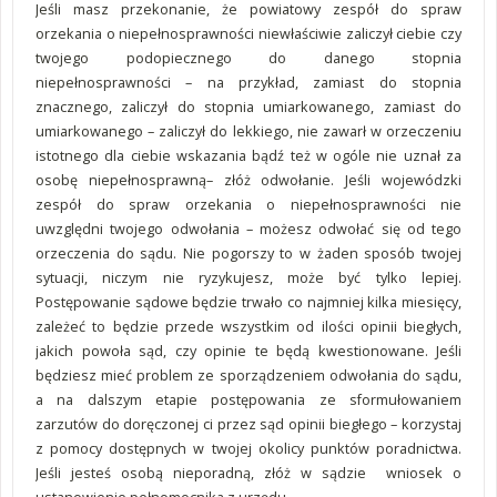
Jeśli masz przekonanie, że powiatowy zespół do spraw
orzekania o niepełnosprawności niewłaściwie zaliczył ciebie czy
twojego podopiecznego do danego stopnia
niepełnosprawności – na przykład, zamiast do stopnia
znacznego, zaliczył do stopnia umiarkowanego, zamiast do
umiarkowanego – zaliczył do lekkiego, nie zawarł w orzeczeniu
istotnego dla ciebie wskazania bądź też w ogóle nie uznał za
osobę niepełnosprawną– złóż odwołanie. Jeśli wojewódzki
zespół do spraw orzekania o niepełnosprawności nie
uwzględni twojego odwołania – możesz odwołać się od tego
orzeczenia do sądu. Nie pogorszy to w żaden sposób twojej
sytuacji, niczym nie ryzykujesz, może być tylko lepiej.
Postępowanie sądowe będzie trwało co najmniej kilka miesięcy,
zależeć to będzie przede wszystkim od ilości opinii biegłych,
jakich powoła sąd, czy opinie te będą kwestionowane. Jeśli
będziesz mieć problem ze sporządzeniem odwołania do sądu,
a na dalszym etapie postępowania ze sformułowaniem
zarzutów do doręczonej ci przez sąd opinii biegłego – korzystaj
z pomocy dostępnych w twojej okolicy punktów poradnictwa.
Jeśli jesteś osobą nieporadną, złóż w sądzie wniosek o