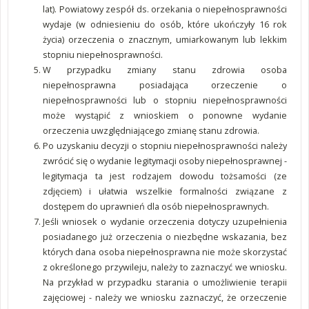
lat). Powiatowy zespół ds. orzekania o niepełnosprawności
wydaje (w odniesieniu do osób, które ukończyły 16 rok
życia) orzeczenia o znacznym, umiarkowanym lub lekkim
stopniu niepełnosprawności.
W przypadku zmiany stanu zdrowia osoba
niepełnosprawna posiadająca orzeczenie o
niepełnosprawności lub o stopniu niepełnosprawności
może wystąpić z wnioskiem o ponowne wydanie
orzeczenia uwzględniającego zmianę stanu zdrowia.
Po uzyskaniu decyzji o stopniu niepełnosprawności należy
zwrócić się o wydanie legitymacji osoby niepełnosprawnej -
legitymacja ta jest rodzajem dowodu tożsamości (ze
zdjęciem) i ułatwia wszelkie formalności związane z
dostępem do uprawnień dla osób niepełnosprawnych.
Jeśli wniosek o wydanie orzeczenia dotyczy uzupełnienia
posiadanego już orzeczenia o niezbędne wskazania, bez
których dana osoba niepełnosprawna nie może skorzystać
z określonego przywileju, należy to zaznaczyć we wniosku.
Na przykład w przypadku starania o umożliwienie terapii
zajęciowej - należy we wniosku zaznaczyć, że orzeczenie