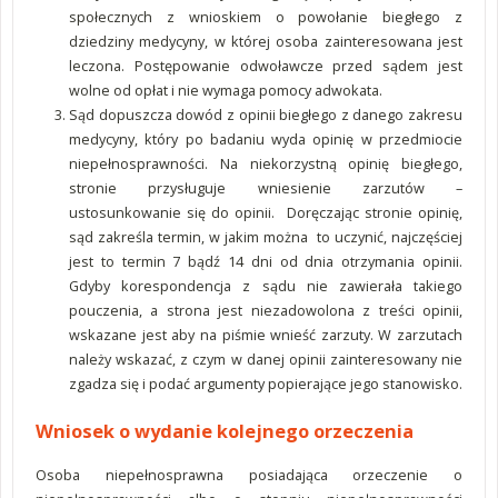
społecznych z wnioskiem o powołanie biegłego z
dziedziny medycyny, w której osoba zainteresowana jest
leczona. Postępowanie odwoławcze przed sądem jest
wolne od opłat i nie wymaga pomocy adwokata.
Sąd dopuszcza dowód z opinii biegłego z danego zakresu
medycyny, który po badaniu wyda opinię w przedmiocie
niepełnosprawności. Na niekorzystną opinię biegłego,
stronie przysługuje wniesienie zarzutów –
ustosunkowanie się do opinii. Doręczając stronie opinię,
sąd zakreśla termin, w jakim można to uczynić, najczęściej
jest to termin 7 bądź 14 dni od dnia otrzymania opinii.
Gdyby korespondencja z sądu nie zawierała takiego
pouczenia, a strona jest niezadowolona z treści opinii,
wskazane jest aby na piśmie wnieść zarzuty. W zarzutach
należy wskazać, z czym w danej opinii zainteresowany nie
zgadza się i podać argumenty popierające jego stanowisko.
Wniosek o wydanie kolejnego orzeczenia
Osoba niepełnosprawna posiadająca orzeczenie o