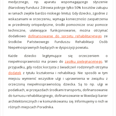
medycznego, np. aparatu wspomagającego słyszenie
(Narodowy Fundusz Zdrowia pokryje tylko 50% kosztów zakupu
w ramach zwykle bardzo niskiego limitu). Gdy dziecko, zgodnie z
wskazaniami w orzeczeniu, wymaga konieczności zaopatrzenia
w przedmioty ortopedyczne, środki pomocnicze oraz pomoce
techniczne, ułatwiające funkcjonowanie, można otrzymać
dodatkowo
dofinansowanie do sprzętu rehabilitacyjnego
ze
środków Państwowego Funduszu Rehabilitacji Osób
Niepełnosprawnych będących w dyspozycji powiatu.
Każde dziecko legitymujące się orzeczeniem o
niepełnosprawności ma prawo do
zasiłku pielęgnacyjnego
. W
przypadku, gdy rodzic korzysta z świadczeń rodzinnych otrzyma
dodatek
z tytułu kształcenia i rehabilitacji. Nie sposób w tym
miejscu wymienić wszystkie ulgi i uprawnienia w związku z
orzeczoną niepełnosprawnością dziecka. Są to np. ulgi w
podatkach, w przejazdach środkami transportu, dofinansowanie
do turnusu rehabilitacyjnego, dofinansowanie w likwidacji barier
architektonicznych i w komunikowaniu się. Informujemy o nich w
różnych miejscach Poradnika.