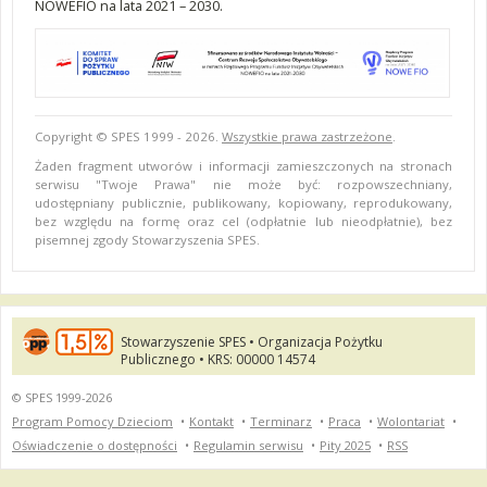
NOWEFIO na lata 2021 – 2030.
Copyright © SPES 1999 - 2026.
Wszystkie prawa zastrzeżone
.
Żaden fragment utworów i informacji zamieszczonych na stronach
serwisu "Twoje Prawa" nie może być: rozpowszechniany,
udostępniany publicznie, publikowany, kopiowany, reprodukowany,
bez względu na formę oraz cel (odpłatnie lub nieodpłatnie), bez
pisemnej zgody Stowarzyszenia SPES.
Stowarzyszenie SPES • Organizacja Pożytku
Publicznego • KRS: 00000 14574
© SPES 1999-2026
Program Pomocy Dzieciom
•
Kontakt
•
Terminarz
•
Praca
•
Wolontariat
•
Oświadczenie o dostępności
•
Regulamin serwisu
•
Pity 2025
•
RSS