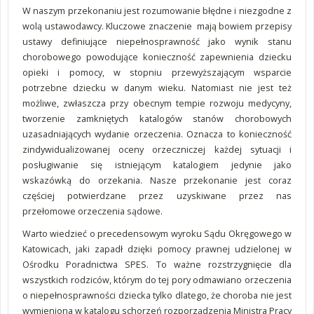
W naszym przekonaniu jest rozumowanie błędne i niezgodne z
wolą ustawodawcy. Kluczowe znaczenie mają bowiem przepisy
ustawy definiujące niepełnosprawność jako wynik stanu
chorobowego powodujące konieczność zapewnienia dziecku
opieki i pomocy, w stopniu przewyższającym wsparcie
potrzebne dziecku w danym wieku. Natomiast nie jest też
możliwe, zwłaszcza przy obecnym tempie rozwoju medycyny,
tworzenie zamkniętych katalogów stanów chorobowych
uzasadniających wydanie orzeczenia. Oznacza to konieczność
zindywidualizowanej oceny orzeczniczej każdej sytuacji i
posługiwanie się istniejącym katalogiem jedynie jako
wskazówką do orzekania. Nasze przekonanie jest coraz
częściej potwierdzane przez uzyskiwane przez nas
przełomowe orzeczenia sądowe.
Warto wiedzieć o precedensowym wyroku Sądu Okręgowego w
Katowicach, jaki zapadł dzięki pomocy prawnej udzielonej w
Ośrodku Poradnictwa SPES. To ważne rozstrzygnięcie dla
wszystkich rodziców, którym do tej pory odmawiano orzeczenia
o niepełnosprawności dziecka tylko dlatego, że choroba nie jest
wymieniona w katalogu schorzeń rozporządzenia Ministra Pracy