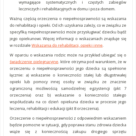
wymagające systematycznych i częstych zabiegów
leczniczych i rehabilitacyjnych w domu i poza domem.
Ważną częścią orzeczenia o niepełnosprawności są wskazania
do rehabilitacji i opieki. Od ich uzyskania zależy, co w związku ze
specyfiką niepełnosprawności może przysługiwać dziecku bądź
jego opiekunowi. Więcej informacji o wskazaniach znajduje się
w rozdziale
Wskazania do rehabilitacji, opieki i inne
.
W oparciu o wskazania rodzic może na przykład ubiegać się o
świadczenie pielęgnacyjne
. które otrzyma pod warunkiem, że w
orzeczeniu o niepełnosprawności jego dziecka są spełnione
łącznie: a) wskazanie o konieczności stałej lub długotrwałej
opieki lub pomocy innej osoby w związku ze znacznie
ograniczoną możliwością samodzielnej egzystencji (pkt 7
orzeczenia) oraz b) wskazanie o konieczności stałego
współudziału na co dzień opiekuna dziecka w procesie jego
leczenia, rehabilitacji i edukacji (pkt 8 orzeczenia).
Orzeczenie o niepełnosprawności z odpowiednim wskazaniem
będzie pomocne w sytuacji, gdy poprawa stanu zdrowia dziecka
wiąże się z koniecznością zakupu drogiego sprzętu