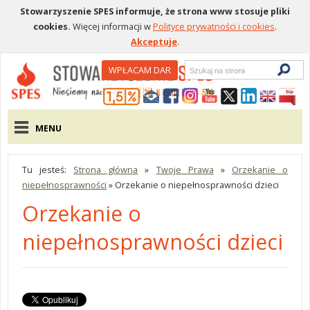
Stowarzyszenie SPES informuje, że strona www stosuje pliki
cookies.
Więcej informacji w
Polityce prywatności i cookies
.
Akceptuje
.
Wyszukiwarka
WPŁACAM DAR
Menu pomocnicze
Menu główne
MENU
Tu jesteś:
Strona główna
»
Twoje Prawa
»
Orzekanie o
niepełnosprawności
»
Orzekanie o niepełnosprawności dzieci
Orzekanie o
niepełnosprawności dzieci