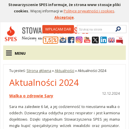
Stowarzyszenie SPES informuje, że strona www stosuje pliki
cookies.
Więcej informacji w
Polityce prywatności i cookies
.
Akceptuje
.
Wyszukiwarka
WPŁACAM DAR
Menu pomocnicze
Menu główne
MENU
Tu jesteś:
Strona główna
»
Aktualności
»
Aktualności 2024
Aktualności 2024
12.12.2024
Walka o zdrowie Sary
Sara ma zaledwie 6 lat, a jej codzienność to nieustanna walka o
oddech. Dziewczynka oddycha przez respirator i jest karmiona
dojelitowo. Dzięki stypendium Stowarzyszenia SPES jej mama
mogła kupić specjalistyczny wózek inwalidzki oraz pionizator.