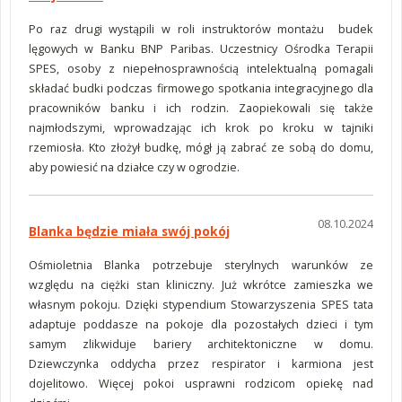
Po raz drugi wystąpili w roli instruktorów montażu budek
lęgowych w Banku BNP Paribas. Uczestnicy Ośrodka Terapii
SPES, osoby z niepełnosprawnością intelektualną pomagali
składać budki podczas firmowego spotkania integracyjnego dla
pracowników banku i ich rodzin. Zaopiekowali się także
najmłodszymi, wprowadzając ich krok po kroku w tajniki
rzemiosła. Kto złożył budkę, mógł ją zabrać ze sobą do domu,
aby powiesić na działce czy w ogrodzie.
08.10.2024
Blanka będzie miała swój pokój
Ośmioletnia Blanka potrzebuje sterylnych warunków ze
względu na ciężki stan kliniczny. Już wkrótce zamieszka we
własnym pokoju. Dzięki stypendium Stowarzyszenia SPES tata
adaptuje poddasze na pokoje dla pozostałych dzieci i tym
samym zlikwiduje bariery architektoniczne w domu.
Dziewczynka oddycha przez respirator i karmiona jest
dojelitowo. Więcej pokoi usprawni rodzicom opiekę nad