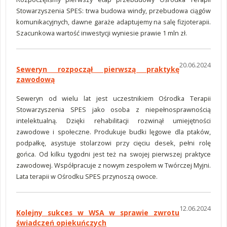
Stowarzyszenia SPES: trwa budowa windy, przebudowa ciągów
komunikacyjnych, dawne garaże adaptujemy na salę fizjoterapii.
Szacunkowa wartość inwestycji wyniesie prawie 1 mln zł.
20.06.2024
Seweryn rozpoczął pierwszą praktykę
zawodową
Seweryn od wielu lat jest uczestnikiem Ośrodka Terapii
Stowarzyszenia SPES jako osoba z niepełnosprawnością
intelektualną. Dzięki rehabilitacji rozwinął umiejętności
zawodowe i społeczne. Produkuje budki lęgowe dla ptaków,
podpałkę, asystuje stolarzowi przy cięciu desek, pełni rolę
gońca. Od kilku tygodni jest też na swojej pierwszej praktyce
zawodowej. Współpracuje z nowym zespołem w Twórczej Myjni.
Lata terapii w Ośrodku SPES przynoszą owoce.
12.06.2024
Kolejny sukces w WSA w sprawie zwrotu
świadczeń opiekuńczych