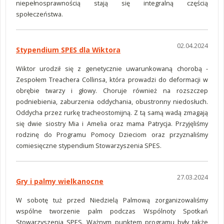
niepełnosprawnością stają się integralną częścią
społeczeństwa.
02.04.2024
Stypendium SPES dla Wiktora
Wiktor urodził się z genetycznie uwarunkowaną chorobą -
Zespołem Treachera Collinsa, która prowadzi do deformacji w
obrębie twarzy i głowy. Choruje również na rozszczep
podniebienia, zaburzenia oddychania, obustronny niedosłuch.
Oddycha przez rurkę tracheostomijną. Z tą samą wadą zmagają
się dwie siostry Mia i Amelia oraz mama Patrycja. Przyjęliśmy
rodzinę do Programu Pomocy Dzieciom oraz przyznaliśmy
comiesięczne stypendium Stowarzyszenia SPES.
27.03.2024
Gry i palmy wielkanocne
W sobotę tuż przed Niedzielą Palmową zorganizowaliśmy
wspólne tworzenie palm podczas Wspólnoty Spotkań
Stowarzyszenia SPES. Ważnym punktem programu były także