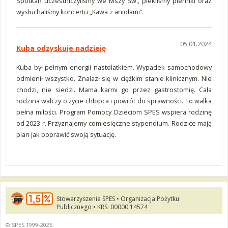
Spotkań uczestniczyliśmy we Mszy Św., piekliśmy pierniki oraz
wysłuchaliśmy koncertu „Kawa z aniołami”.
05.01.2024
Kuba odzyskuje nadzieję
Kuba był pełnym energii nastolatkiem. Wypadek samochodowy
odmienił wszystko. Znalazł się w ciężkim stanie klinicznym. Nie
chodzi, nie siedzi. Mama karmi go przez gastrostomię. Cała
rodzina walczy o życie chłopca i powrót do sprawności. To walka
pełna miłości. Program Pomocy Dzieciom SPES wspiera rodzinę
od 2023 r. Przyznajemy comiesięczne stypendium. Rodzice mają
plan jak poprawić swoją sytuację.
Stowarzyszenie SPES • Organizacja Pożytku
Publicznego • KRS: 00000 14574
© SPES 1999-2026