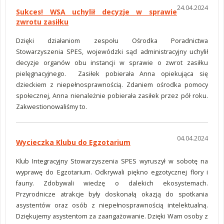
24.04.2024
Sukces! WSA uchylił decyzje w sprawie
zwrotu zasiłku
Dzięki działaniom zespołu Ośrodka Poradnictwa
Stowarzyszenia SPES, wojewódzki sąd administracyjny uchylił
decyzje organów obu instancji w sprawie o zwrot zasiłku
pielęgnacyjnego. Zasiłek pobierała Anna opiekująca się
dzieckiem z niepełnosprawnością. Zdaniem ośrodka pomocy
społecznej, Anna nienależnie pobierała zasiłek przez pół roku.
Zakwestionowaliśmy to.
04.04.2024
Wycieczka Klubu do Egzotarium
Klub Integracyjny Stowarzyszenia SPES wyruszył w sobotę na
wyprawę do Egzotarium. Odkrywali piękno egzotycznej flory i
fauny. Zdobywali wiedzę o dalekich ekosystemach.
Przyrodnicze atrakcje były doskonałą okazją do spotkania
asystentów oraz osób z niepełnosprawnością intelektualną.
Dziękujemy asystentom za zaangażowanie. Dzięki Wam osoby z