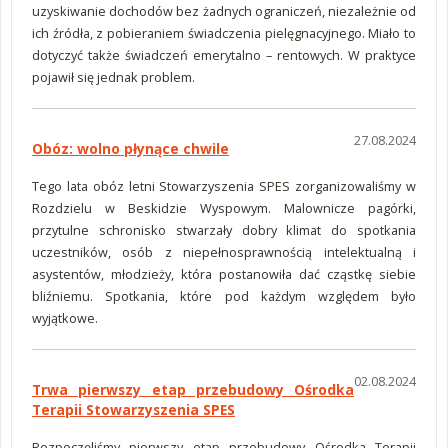
uzyskiwanie dochodów bez żadnych ograniczeń, niezależnie od
ich źródła, z pobieraniem świadczenia pielęgnacyjnego. Miało to
dotyczyć także świadczeń emerytalno – rentowych. W praktyce
pojawił się jednak problem.
27.08.2024
Obóz: wolno płynące chwile
Tego lata obóz letni Stowarzyszenia SPES zorganizowaliśmy w
Rozdzielu w Beskidzie Wyspowym. Malownicze pagórki,
przytulne schronisko stwarzały dobry klimat do spotkania
uczestników, osób z niepełnosprawnością intelektualną i
asystentów, młodzieży, która postanowiła dać cząstkę siebie
bliźniemu. Spotkania, które pod każdym względem było
wyjątkowe.
02.08.2024
Trwa pierwszy etap przebudowy Ośrodka
Terapii Stowarzyszenia SPES
Rozpoczęliśmy pierwszy etap przebudowy Ośrodka Terapii