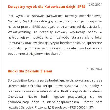
16.02.2024
Korzystny wyrok dla Katowiczan dzięki SPES
Jest wyrok w sprawie katowickiej uchwały mieszkaniowej.
Naczelny Sąd Administracyjny uznał, że część jej przepisów
narusza prawo. SPES zabiegało o ich zmianę od dziesięciu lat.
Wskazywaliśmy, że przepisy uchwały wykluczają osoby w
najtrudniejszym położeniu z możliwości starania się o lokal
komunalny oraz zwiększają ryzyko bezdomności. Są sprzeczne
z Konstytucją RP oraz współczesnym modelem wychodzenia z
bezdomności „Najpierw mieszkanie”.
13.02.2024
Budki dla Zakładu Zieleni
Sprzedaliśmy kolejną partię budek lęgowych, wykonanych przez
uczestników Ośrodka Terapii Stowarzyszenia SPES, osoby z
niepełnosprawnością intelektualną. Budki nabył Zakład Zieleni z
Chorzowa. Nasze budki lęgowe przyczyniają się do
samorealizacji osób z niepełnosprawnością. Pomóż nam
rozwijać Ośrodek. Przekaż 1,5% podatku – KRS 00000 14574.