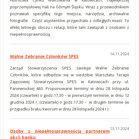
Hutnictwa Cynku Walcowania w Katowicach, największej
poprzemysłowej hali na Górnym Śląsku. Wraz z przewodnikiem
poznawali specyfikę tego miejsca, narzędzia, archiwalne
fotografie. Część asystentów przyjechała z odległych miast. To
efekt letniego obozu i relacji, które tam zawiązali z osobami z
niepełnosprawnością.
14.11.2024
Walne Zebranie Członków SPES
Zarząd Stowarzyszenia SPES zwołuje Walne Zebranie
Członków, które odbędzie się w siedzibie Warsztatu Terapii
Zajęciowej Stowarzyszenia SPES w Katowicach przy ul.
Panewnickiej 463. Proponowane terminy: w dniu 28 listopada
2024 (czwartek) o godz.17.30 – w pierwszym terminie, w dniu 12
grudnia 2024 r. (czwartek) o godz.17.30 – w drugim terminie (w
przypadku braku kworum w dniu 28 listopada 2024 r.)
13.11.2024
Osoby z niepełnosprawnością partnerem
akcji banku