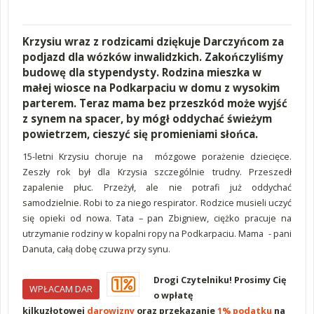
Krzysiu wraz z rodzicami dziękuje Darczyńcom za
podjazd dla wózków inwalidzkich. Zakończyliśmy
budowę dla stypendysty. Rodzina mieszka w
małej wiosce na Podkarpaciu w domu z wysokim
parterem. Teraz mama bez przeszkód może wyjść
z synem na spacer, by mógł oddychać świeżym
powietrzem, cieszyć się promieniami słońca.
15-letni Krzysiu choruje na mózgowe porażenie dziecięce.
Zeszły rok był dla Krzysia szczególnie trudny. Przeszedł
zapalenie płuc. Przeżył, ale nie potrafi już oddychać
samodzielnie. Robi to za niego respirator. Rodzice musieli uczyć
się opieki od nowa. Tata – pan Zbigniew, ciężko pracuje na
utrzymanie rodziny w kopalni ropy na Podkarpaciu. Mama - pani
Danuta, całą dobę czuwa przy synu.
Drogi Czytelniku! Prosimy Cię
WPŁACAM DAR
o wpłatę
kilkuzłotowej
darowizny
oraz przekazanie
1% podatku
na