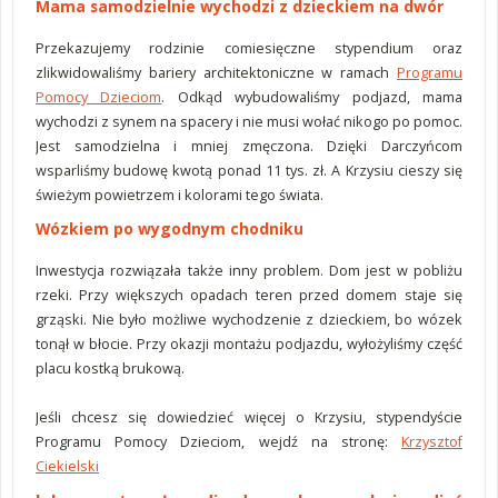
Mama samodzielnie wychodzi z dzieckiem na dwór
Przekazujemy rodzinie comiesięczne stypendium oraz
zlikwidowaliśmy bariery architektoniczne w ramach
Programu
Pomocy Dzieciom
. Odkąd wybudowaliśmy podjazd, mama
wychodzi z synem na spacery i nie musi wołać nikogo po pomoc.
Jest samodzielna i mniej zmęczona. Dzięki Darczyńcom
wsparliśmy budowę kwotą ponad 11 tys. zł. A Krzysiu cieszy się
świeżym powietrzem i kolorami tego świata.
Wózkiem po wygodnym chodniku
Inwestycja rozwiązała także inny problem. Dom jest w pobliżu
rzeki. Przy większych opadach teren przed domem staje się
grząski. Nie było możliwe wychodzenie z dzieckiem, bo wózek
tonął w błocie. Przy okazji montażu podjazdu, wyłożyliśmy część
placu kostką brukową.
Jeśli chcesz się dowiedzieć więcej o Krzysiu, stypendyście
Programu Pomocy Dzieciom, wejdź na stronę:
Krzysztof
Ciekielski