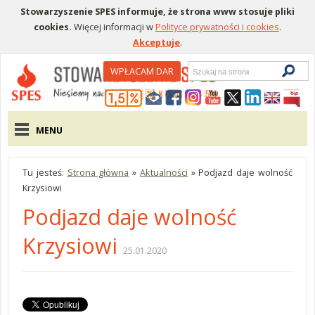
Stowarzyszenie SPES informuje, że strona www stosuje pliki
cookies.
Więcej informacji w
Polityce prywatności i cookies
.
Akceptuje
.
Wyszukiwarka
WPŁACAM DAR
Menu pomocnicze
Menu główne
MENU
Tu jesteś:
Strona główna
»
Aktualności
»
Podjazd daje wolność
Krzysiowi
Podjazd daje wolność
Krzysiowi
25.01.2020