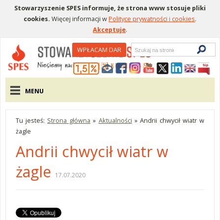
Stowarzyszenie SPES informuje, że strona www stosuje pliki
cookies.
Więcej informacji w
Polityce prywatności i cookies
.
Akceptuje
.
Wyszukiwarka
WPŁACAM DAR
Menu pomocnicze
Menu główne
MENU
Tu jesteś:
Strona główna
»
Aktualności
»
Andrii chwycił wiatr w
żagle
Andrii chwycił wiatr w
żagle
17.07.2020