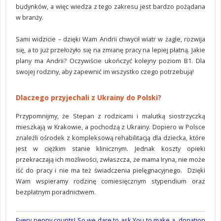
budynków, a więc wiedza z tego zakresu jest bardzo pożądana
w branży.
Sami widzicie – dzięki Wam Andrii chwycił wiatr w żagle, rozwija
się, a to już przełożyło się na zmianę pracy na lepiej płatną. Jakie
plany ma Andrii? Oczywiście ukończyć kolejny poziom B1. Dla
swojej rodziny, aby zapewnić im wszystko czego potrzebują!
Dlaczego przyjechali z Ukrainy do Polski?
Przypomnijmy, że Stepan z rodzicami i malutką siostrzyczką
mieszkają w Krakowie, a pochodzą z Ukrainy. Dopiero w Polsce
znaleźli ośrodek z kompleksową rehabilitacją dla dziecka, które
jest w ciężkim stanie klinicznym. Jednak koszty opieki
przekraczają ich możliwości, zwłaszcza, że mama Iryna, nie może
iść do pracy i nie ma też świadczenia pielęgnacyjnego. Dzięki
Wam wspieramy rodzinę comiesięcznym stypendium oraz
bezpłatnym poradnictwem.
Every penny counts! So we dare to ask You to make a donation