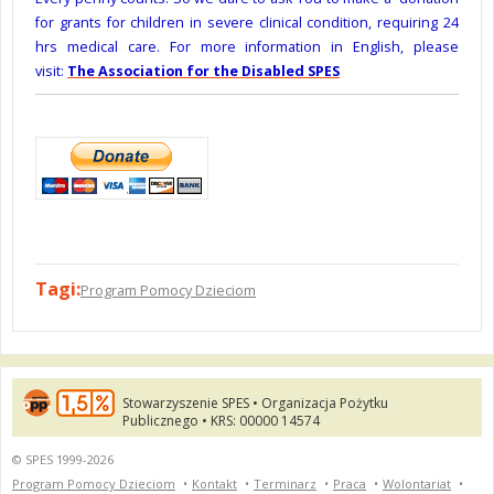
for grants for children in severe clinical condition, requiring 24
hrs medical care. For more information in English, please
visit:
The Association for the Disabled SPES
Tagi:
Program Pomocy Dzieciom
Stowarzyszenie SPES • Organizacja Pożytku
Publicznego • KRS: 00000 14574
© SPES 1999-2026
Program Pomocy Dzieciom
•
Kontakt
•
Terminarz
•
Praca
•
Wolontariat
•