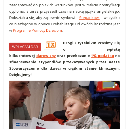
zaadaptować do polskich warunków. Jest w trakcie nostryfikacji
dyplomu, a teraz przyszedł czas na naukę języka angielskiego.
Dokształca się, aby zapewnić synkowi –
Stepankowi
– wszystko
co niezbędne w opiece i rehabilitacji! Od dwóch lat rodzina jest
w
Programie Pomocy Dzieciom
.
Drogi Czytelniku! Prosimy Cię
WPŁACAM DAR
o wpłatę
kilkuzłotowej
darowizny
oraz przekazanie
1% podatku
na
sfinansowanie stypendiów przekazywanych przez nasze
Stowarzyszenie dla dzieci w ciężkim stanie klinicznym.
Dziękujemy!