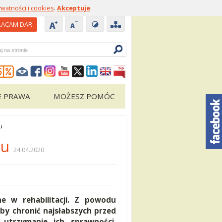
ywatności i cookies
.
Akceptuje
.
ACAM DAR
zukiwarka
E PRAWA
MOŻESZ POMÓC
u
mu
24.04.2020
e w rehabilitacji. Z powodu
by chronić najsłabszych przed
utrzymanie ich sprawności.