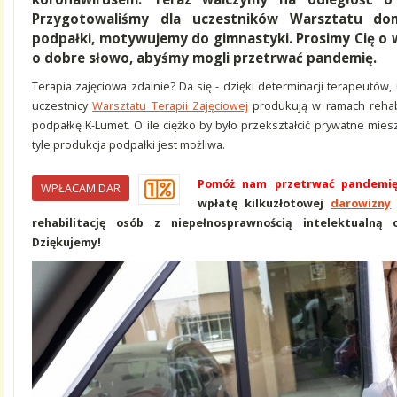
Przygotowaliśmy dla uczestników Warsztatu do
podpałki, motywujemy do gimnastyki. Prosimy Cię o w
o dobre słowo, abyśmy mogli przetrwać pandemię.
Terapia zajęciowa zdalnie? Da się - dzięki determinacji terapeutów
uczestnicy
Warsztatu Terapii Zajęciowej
produkują w ramach rehabi
podpałkę K-Lumet. O ile ciężko by było przekształcić prywatne miesz
tyle produkcja podpałki jest możliwa.
Pomóż nam przetrwać pandemi
WPŁACAM DAR
wpłatę kilkuzłotowej
darowizny
rehabilitację osób z niepełnosprawnością intelektualną
Dziękujemy!