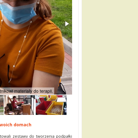
nikowi materiały do terapii.
Robert, uczestnik Warsztatu, do
swoich domach
otowali zestawy do tworzenia podpałki