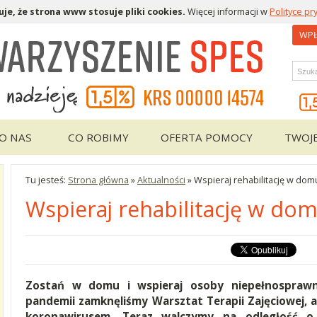
je, że strona www stosuje pliki cookies.
Więcej informacji w
Polityce pr
WPŁ
Wys
O NAS
CO ROBIMY
OFERTA POMOCY
TWOJ
Tu jesteś:
Strona główna
»
Aktualności
»
Wspieraj rehabilitację w dom
Wspieraj rehabilitację w do
Zostań w domu i wspieraj osoby niepełnosprawn
pandemii zamknęliśmy Warsztat Terapii Zajęciowej, a
koronawirusem. Teraz walczymy na odległość o 