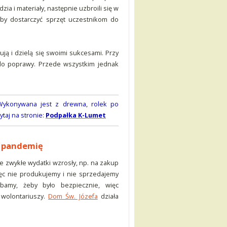
a i materiały, następnie uzbroili się w
żeby dostarczyć sprzęt uczestnikom do
ują i dzielą się swoimi sukcesami. Przy
 do poprawy. Przede wszystkim jednak
. Wykonywana jest z drewna, rolek po
taj na stronie:
Podpałka K-Lumet
ć pandemię
ze zwykłe wydatki wzrosły, np. na zakup
ięc nie produkujemy i nie sprzedajemy
bamy, żeby było bezpiecznie, więc
 wolontariuszy.
Dom Św. Józefa
działa