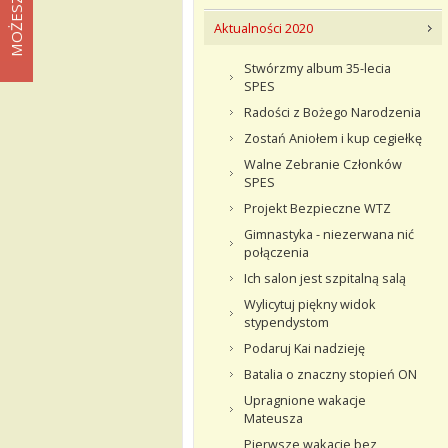
Aktualności 2020
Stwórzmy album 35-lecia
SPES
Radości z Bożego Narodzenia
Zostań Aniołem i kup cegiełkę
Walne Zebranie Członków
SPES
Projekt Bezpieczne WTZ
Gimnastyka - niezerwana nić
połączenia
Ich salon jest szpitalną salą
Wylicytuj piękny widok
stypendystom
Podaruj Kai nadzieję
Batalia o znaczny stopień ON
Upragnione wakacje
Mateusza
Pierwsze wakacje bez