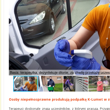
Basia, terapeutka, dezynfekuje dłonie, za chwilę przekaże uczest
Osoby niepełnosprawne produkują podpałkę K-Lumet w 
Terapeuci doskonale znają uczestników, z którymi pracują. Przyg