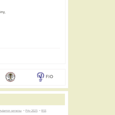
iny,
gulamin serwisu
•
Pity 2025
•
RSS