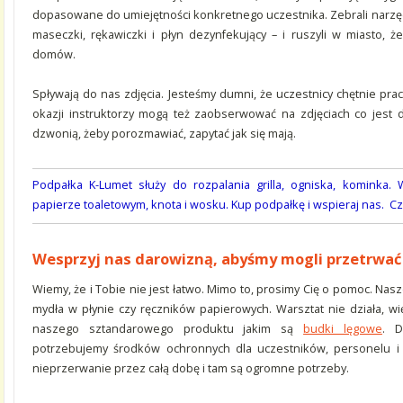
dopasowane do umiejętności konkretnego uczestnika. Zebrali narzędzi
maseczki, rękawiczki i płyn dezynfekujący – i ruszyli w miasto, 
domów.
Spływają do nas zdjęcia. Jesteśmy dumni, że uczestnicy chętnie prac
okazji instruktorzy mogą też zaobserwować na zdjęciach co jest
dzwonią, żeby porozmawiać, zapytać jak się mają.
Podpałka K-Lumet służy do rozpalania grilla, ogniska, kominka
papierze toaletowym, knota i wosku. Kup podpałkę i wspieraj nas. Czy
Wesprzyj nas darowizną, abyśmy mogli przetrwa
Wiemy, że i Tobie nie jest łatwo. Mimo to, prosimy Cię o pomoc. Nas
mydła w płynie czy ręczników papierowych. Warsztat nie działa, w
naszego sztandarowego produktu jakim są
budki lęgowe
. D
potrzebujemy środków ochronnych dla uczestników, personelu i
nieprzerwanie przez całą dobę i tam są ogromne potrzeby.