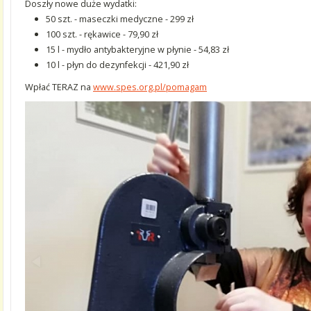
Doszły nowe duże wydatki:
50 szt. - maseczki medyczne - 299 zł
100 szt. - rękawice - 79,90 zł
15 l - mydło antybakteryjne w płynie - 54,83 zł
10 l - płyn do dezynfekcji - 421,90 zł
Wpłać TERAZ na
www.spes.org.pl/pomagam