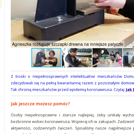
Agnieszka rozłupuje szczapki drewna na mniejsze patyczki
Z troski o niepełnosprawnych intelektualnie mieszkańców Domu
zdecydowali się na pełną kwarantannę razem z pozostałymi domow
Tak chronią mieszkańców przed epidemią koronawirusa. Czytaj:
Jak 
Jak jeszcze możesz pomóc?
Osoby niepełnosprawne i starsze najlepiej, żeby unikały wych
bezbronne wobec koronawirusa. Wspieraj ich w zakupach. Zadzwoń,
aktywności, codziennych ćwiczeń. Spisaliśmy nasze najpilniejsze 