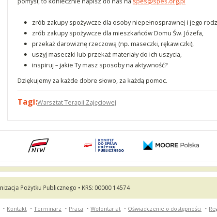
pomysł, to koniecznie napisz do nas na
spes@spes.org.pl
zrób zakupy spożywcze dla osoby niepełnosprawnej i jego rodz
zrób zakupy spożywcze dla mieszkańców Domu Św. Józefa,
przekaż darowiznę rzeczową (np. maseczki, rękawiczki),
uszyj maseczki lub przekaż materiały do ich uszycia,
inspiruj – jakie Ty masz sposoby na aktywność?
Dziękujemy za każde dobre słowo, za każdą pomoc.
Tagi:
Warsztat Terapii Zajęciowej
nizacja Pożytku Publicznego • KRS: 00000 14574
•
Kontakt
•
Terminarz
•
Praca
•
Wolontariat
•
Oświadczenie o dostępności
•
Re