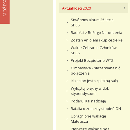
Aktualności 2020
Stwórzmy album 35-lecia
SPES
Radości z Bożego Narodzenia
Zostań Aniołem i kup cegiełkę
Walne Zebranie Członków
SPES
Projekt Bezpieczne WTZ
Gimnastyka - niezerwana nić
połączenia
Ich salon jest szpitalną salą
Wylicytuj piękny widok
stypendystom
Podaruj Kai nadzieję
Batalia o znaczny stopień ON
Upragnione wakacje
Mateusza
Pierwsze wakacje bez