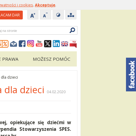
ywatności i cookies
.
Akceptuje
.
ACAM DAR
zukiwarka
E PRAWA
MOŻESZ POMÓC
dla dzieci
 dla dzieci
04.02.2020
wej, opiekujące się dziećmi w
ypendia Stowarzyszenia SPES.
rca br.