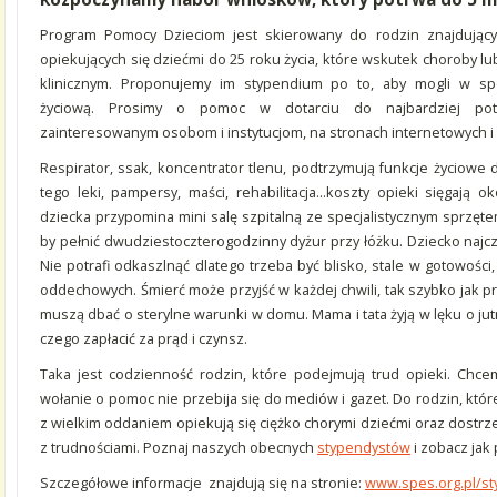
Program Pomocy Dzieciom jest skierowany do rodzin znajdujących
opiekujących się dziećmi do 25 roku życia, które wskutek choroby lu
klinicznym. Proponujemy im stypendium po to, aby mogli w sp
życiową. Prosimy o pomoc w dotarciu do najbardziej potrz
zainteresowanym osobom i instytucjom, na stronach internetowych i
Respirator, ssak, koncentrator tlenu, podtrzymują funkcje życiowe 
tego leki, pampersy, maści, rehabilitacja…koszty opieki sięgają ok
dziecka przypomina mini salę szpitalną ze specjalistycznym sprzęte
by pełnić dwudziestoczterogodzinny dyżur przy łóżku. Dziecko najczę
Nie potrafi odkaszlnąć dlatego trzeba być blisko, stale w gotowośc
oddechowych. Śmierć może przyjść w każdej chwili, tak szybko jak p
muszą dbać o sterylne warunki w domu. Mama i tata żyją w lęku o jutro
czego zapłacić za prąd i czynsz.
Taka jest codzienność rodzin, które podejmują trud opieki. Chce
wołanie o pomoc nie przebija się do mediów i gazet. Do rodzin, które
z wielkim oddaniem opiekują się ciężko chorymi dziećmi oraz dostrz
z trudnościami. Poznaj naszych obecnych
stypendystów
i zobacz ja
Szczegółowe informacje znajdują się na stronie:
www.spes.org.pl/st