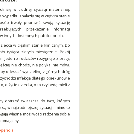
 się w trudnej sytuacji materialnej,
b wypadku znalazły się w ciężkim stanie
osób trwały poprawić swoją sytuację
ebujących, przekazanie informacji
 w innych dostępnych publikatorach.
dziecka w ciężkim stanie klinicznym. Do
oło tysiąca złotych miesięcznie. Pokój
m. Jeden z rodziców rezygnuje z pracy,
ściej nie chodzi, nie połyka, nie mówi.
i, by odessać wydzielinę z górnych dróg
rzychodzi infekcja dlatego opiekunowie
, o życie dziecka, o to czy będą mieli z
my dotrzeć zwłaszcza do tych, których
 są w najtrudniejszej sytuacji i mimo to
egają własne możliwości radzenia sobie
k pomagamy.
ypendia