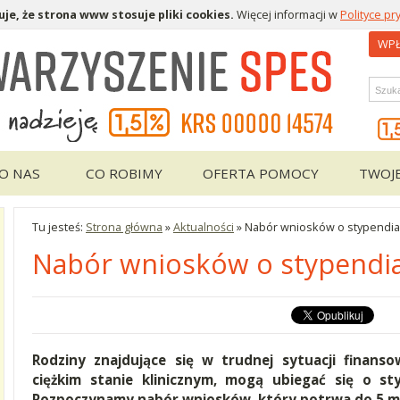
je, że strona www stosuje pliki cookies.
Więcej informacji w
Polityce pr
WPŁ
Wys
O NAS
CO ROBIMY
OFERTA POMOCY
TWOJ
Tu jesteś:
Strona główna
»
Aktualności
»
Nabór wniosków o stypendia 
Nabór wniosków o stypendia
Rodziny znajdujące się w trudnej sytuacji finanso
ciężkim stanie klinicznym, mogą ubiegać się o st
Rozpoczynamy nabór wniosków, który potrwa do 5 ma