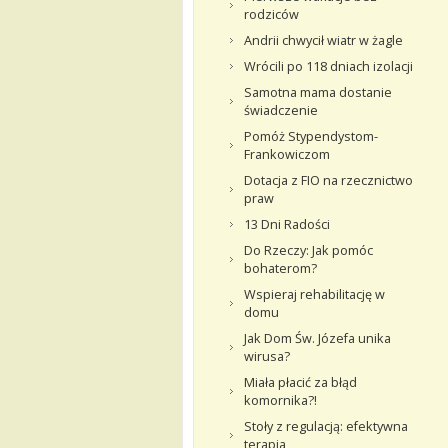
rodziców
Andrii chwycił wiatr w żagle
Wrócili po 118 dniach izolacji
Samotna mama dostanie
świadczenie
Pomóż Stypendystom-
Frankowiczom
Dotacja z FIO na rzecznictwo
praw
13 Dni Radości
Do Rzeczy: Jak pomóc
bohaterom?
Wspieraj rehabilitację w
domu
Jak Dom Św. Józefa unika
wirusa?
Miała płacić za błąd
komornika?!
Stoły z regulacją: efektywna
terapia