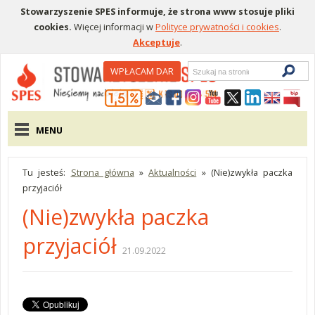
Stowarzyszenie SPES informuje, że strona www stosuje pliki
cookies.
Więcej informacji w
Polityce prywatności i cookies
.
Akceptuje
.
Wyszukiwarka
WPŁACAM DAR
Menu pomocnicze
Menu główne
MENU
Tu jesteś:
Strona główna
»
Aktualności
»
(Nie)zwykła paczka
przyjaciół
(Nie)zwykła paczka
przyjaciół
21.09.2022