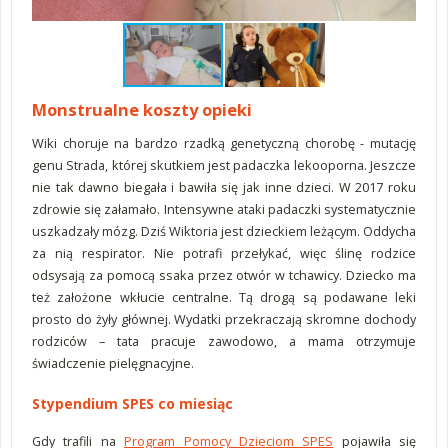
Monstrualne koszty opieki
Wiki choruje na bardzo rzadką genetyczną chorobę - mutację
genu Strada, której skutkiem jest padaczka lekooporna. Jeszcze
nie tak dawno biegała i bawiła się jak inne dzieci. W 2017 roku
zdrowie się załamało. Intensywne ataki padaczki systematycznie
uszkadzały mózg. Dziś Wiktoria jest dzieckiem leżącym. Oddycha
za nią respirator. Nie potrafi przełykać, więc ślinę rodzice
odsysają za pomocą ssaka przez otwór w tchawicy. Dziecko ma
też założone wkłucie centralne. Tą drogą są podawane leki
prosto do żyły głównej. Wydatki przekraczają skromne dochody
rodziców – tata pracuje zawodowo, a mama otrzymuje
świadczenie pielęgnacyjne.
Stypendium SPES co miesiąc
Gdy trafili na
Program Pomocy Dzieciom SPES
pojawiła się