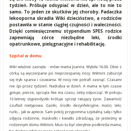
tydzień. Próbuje odsypiać w dzień, ale to nie to
samo. To jeden ze skutków jej choroby. Padaczka
lekooporna skradła Wiki dzieciństwo, a rodziców
postawiła w stanie ciągłej czujności i waleczności.
Dzięki comiesięcznemu stypendium SPES rodzice
zapewniają córce niezbędne leki, środki
opatrunkowe, pielęgnacyjne i rehabilitację.
Szpital w domu
Wiki właśnie zasnęła. - mówi mama Joanna. Wybiła 16.00. Obie z
córką są wyczerpane po nieprzespanej nocy. Wiktorii zaburzył
się tryb spania i czuwania. W nocy nie potrafi zasnąć. Czasami
nie śpi przez tydzień. Nadrabia w dzień. A mama w tym czasie
gotuje, pierze, sprząta. Nie ma czasu, żeby odpocząć. W pokoju
13-letniej stypendystki króluje sprzęt ratujący życie. Zawartość
szuflad nietypowa. Gaziki, środki dezynfekcyjne, maści, leki,
rurki… Jak w aptece. Sam pokój przypomina szpitalną salę i tylko
zdjęcia rodzinne, maskotki i kwiatki zdradzają, że jesteśmy w
rodzinnym domu Wiktorii. Musi tu być sterylnie podkreśla mama,