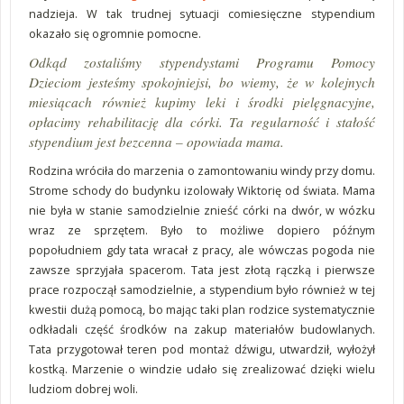
nadzieja. W tak trudnej sytuacji comiesięczne stypendium
okazało się ogromnie pomocne.
Odkąd zostaliśmy stypendystami Programu Pomocy
Dzieciom jesteśmy spokojniejsi, bo wiemy, że w kolejnych
miesiącach również kupimy leki i środki pielęgnacyjne,
opłacimy rehabilitację dla córki. Ta regularność i stałość
stypendium jest bezcenna – opowiada mama.
Rodzina wróciła do marzenia o zamontowaniu windy przy domu.
Strome schody do budynku izolowały Wiktorię od świata. Mama
nie była w stanie samodzielnie znieść córki na dwór, w wózku
wraz ze sprzętem. Było to możliwe dopiero późnym
popołudniem gdy tata wracał z pracy, ale wówczas pogoda nie
zawsze sprzyjała spacerom. Tata jest złotą rączką i pierwsze
prace rozpoczął samodzielnie, a stypendium było również w tej
kwestii dużą pomocą, bo mając taki plan rodzice systematycznie
odkładali część środków na zakup materiałów budowlanych.
Tata przygotował teren pod montaż dźwigu, utwardził, wyłożył
kostką. Marzenie o windzie udało się zrealizować dzięki wielu
ludziom dobrej woli.