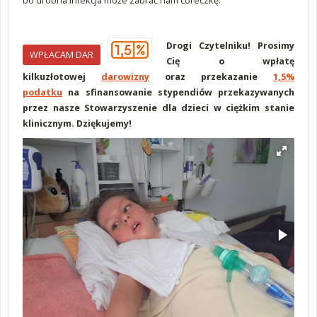
bo drobna infekcja może zabrać nam córeczkę.
Drogi Czytelniku! Prosimy
WPŁACAM DAR
Cię o wpłatę
kilkuzłotowej
darowizny
oraz przekazanie
1,5%
podatku
na sfinansowanie stypendiów przekazywanych
przez nasze Stowarzyszenie dla dzieci w ciężkim stanie
klinicznym. Dziękujemy!