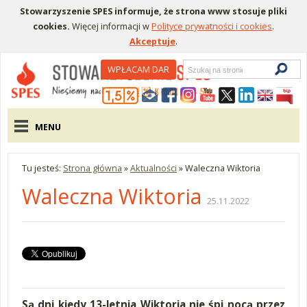
Stowarzyszenie SPES informuje, że strona www stosuje pliki
cookies.
Więcej informacji w
Polityce prywatności i cookies
.
Akceptuje
.
Wyszukiwarka
WPŁACAM DAR
Menu pomocnicze
Menu główne
MENU
Tu jesteś:
Strona główna
»
Aktualności
»
Waleczna Wiktoria
Waleczna Wiktoria
25.11.2022
Są dni kiedy 13-letnia Wiktoria nie śpi nocą przez