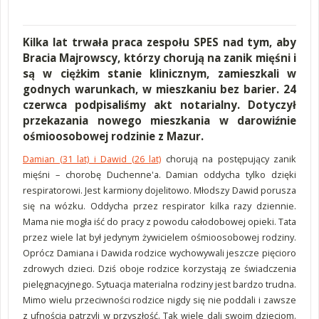
Kilka lat trwała praca zespołu SPES nad tym, aby
Bracia Majrowscy, którzy chorują na zanik mięśni i
są w ciężkim stanie klinicznym, zamieszkali w
godnych warunkach, w mieszkaniu bez barier. 24
czerwca podpisaliśmy akt notarialny. Dotyczył
przekazania nowego mieszkania w darowiźnie
ośmioosobowej rodzinie z Mazur.
Damian (31 lat) i Dawid (26 lat)
chorują na postępujący zanik
mięśni – chorobę Duchenne'a. Damian oddycha tylko dzięki
respiratorowi. Jest karmiony dojelitowo. Młodszy Dawid porusza
się na wózku. Oddycha przez respirator kilka razy dziennie.
Mama nie mogła iść do pracy z powodu całodobowej opieki. Tata
przez wiele lat był jedynym
żywicielem
ośmioosobowej rodziny.
Oprócz Damiana i Dawida rodzice wychowywali jeszcze pięcioro
zdrowych dzieci. Dziś oboje rodzice korzystają ze świadczenia
pielęgnacyjnego. Sytuacja materialna rodziny jest bardzo trudna.
Mimo wielu przeciwności rodzice nigdy się nie poddali i zawsze
z ufnością patrzyli w przyszłość. Tak wiele dali swoim dzieciom.