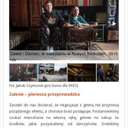
Dawid i Damian, w mieszkaniu w Nowych Kiejkutach, 2015
Bra
rok
na d
Fot. Jakub Szymczuk (pro bono dla SPES)
Zalesie – pierwsza przeprowadzka
Zaczęło do nas docierać, że negocjacje z gminą nie przyniosą
pożądanego efektu, a choroba braci postępuje. Postanowiliśmy
szukać mieszkania na własną rękę, gotowi na zakup ze
środków, jakie pozyskaliśmy od darczyńców. Zrobiliśmy