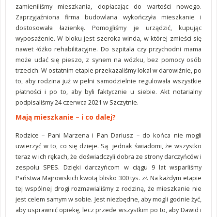
zamieniliśmy mieszkania, dopłacając do wartości nowego.
Zaprzyjaźniona firma budowlana wykończyła mieszkanie i
dostosowała łazienkę. Pomogliśmy je urządzić, kupując
wyposażenie. W bloku jest szeroka winda, w której zmieści się
nawet łóżko rehabilitacyjne. Do szpitala czy przychodni mama
może udać się pieszo, z synem na wózku, bez pomocy osób
trzecich. W ostatnim etapie przekazaliśmy lokal w darowiźnie, po
to, aby rodzina już w pełni samodzielnie regulowała wszystkie
płatności i po to, aby byli faktycznie u siebie. Akt notarialny
podpisaliśmy 24 czerwca 2021 w Szczytnie.
Mają mieszkanie – i co dalej?
Rodzice – Pani Marzena i Pan Dariusz – do końca nie mogli
uwierzyć w to, co się dzieje. Są jednak świadomi, że wszystko
teraz w ich rękach, że doświadczyli dobra ze strony darczyńców i
zespołu SPES. Dzięki darczyńcom w ciągu 9 lat wsparliśmy
Państwa Majrowskich kwotą blisko 300 tys. zł. Na każdym etapie
tej wspólnej drogi rozmawialiśmy z rodziną, że mieszkanie nie
jest celem samym w sobie. Jest niezbędne, aby mogli godnie żyć,
aby usprawnić opiekę, lecz przede wszystkim po to, aby Dawid i