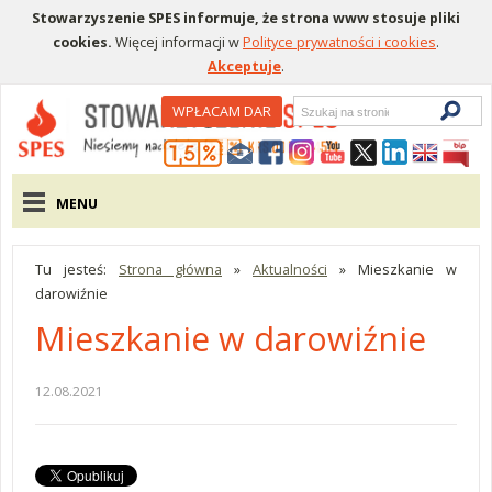
Stowarzyszenie SPES informuje, że strona www stosuje pliki
cookies.
Więcej informacji w
Polityce prywatności i cookies
.
Akceptuje
.
Wyszukiwarka
WPŁACAM DAR
Menu pomocnicze
Menu główne
MENU
Tu jesteś:
Strona główna
»
Aktualności
»
Mieszkanie w
darowiźnie
Mieszkanie w darowiźnie
12.08.2021