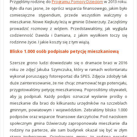
Przyjęliśmy rodzinę do
Programu Pomocy Dzieciom
w 2013 roku.
Było dla nas jasne, że oprócz wsparcia finansowego, jakim było
comiesięczne stypendium, przede wszystkim walczymy o
mieszkanie. Nowe Kiejkuty leżą w gminie Dźwierzuty. Zaczęliśmy
prowadzić rozmowy z wójtem. Przedstawialiśmy, jak wygląda
codzienność Dawida i Damiana, z jakim wysiłkiem toczy się
rodzinne życie. I jakie koszty się z tym wiążą.
Blisko 1.000 osób podpisało petycję mieszkaniową
Szersze grono ludzi dowiedziało się o dramacie braci w 2016
roku ze zdjęć Jakuba Szymczuka, który w ramach wolontariatu
wykonał poruszający fotoreportaż dla SPES. Zdjęcia zdobyły tak
duże zainteresowanie, że nie chcąc zmarnować tego potencjału,
przygotowaliśmy petycję mieszkaniową. Poprosiliśmy obywateli,
aby ją podpisali. Każdy podpis oznaczał wysłanie prośby o
mieszkanie dla braci do kilkunastu urzędników na szczeblach
gminnym, powiatowym i wojewódzkim. Zebraliśmy blisko 1.000
podpisów oraz wsparcie finansowe darczyńców. Pod naciskiem
społecznym gmina Dźwierzuty zaproponowała mieszkanie dla
rodziny na parterze, ale sam budynek okazał się być w złym
stanie technicznym. Oczekiwanie gminy, że rodzina poradzi