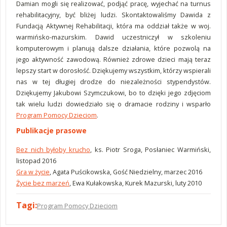
Damian mogli się realizować, podjąć pracę, wyjechać na turnus
rehabilitacyjny, być bliżej ludzi. Skontaktowaliśmy Dawida z
Fundacją Aktywnej Rehabilitacji, która ma oddział także w woj.
warmińsko-mazurskim. Dawid uczestniczył w szkoleniu
komputerowym i planują dalsze działania, które pozwolą na
jego aktywność zawodową. Również zdrowe dzieci mają teraz
lepszy start w dorosłość. Dziękujemy wszystkim, którzy wspierali
nas w tej długiej drodze do niezależności stypendystów.
Dziękujemy Jakubowi Szymczukowi, bo to dzięki jego zdjęciom
tak wielu ludzi dowiedziało się o dramacie rodziny i wsparło
Program Pomocy Dzieciom
.
Publikacje prasowe
Bez nich byłoby krucho
, ks. Piotr Sroga, Posłaniec Warmiński,
listopad 2016
Gra w życie
, Agata Puścikowska, Gość Niedzielny, marzec 2016
Życie bez marzeń
, Ewa Kułakowska, Kurek Mazurski, luty 2010
Tagi:
Program Pomocy Dzieciom