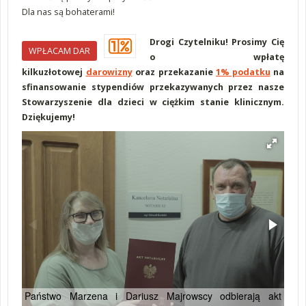
Dla nas są bohaterami!
Drogi Czytelniku! Prosimy Cię
WPŁACAM DAR
o wpłatę
kilkuzłotowej
darowizny
oraz przekazanie
1% podatku
na
sfinansowanie stypendiów przekazywanych przez nasze
Stowarzyszenie dla dzieci w ciężkim stanie klinicznym.
Dziękujemy!
Państwo Marzena i Dariusz Majrowscy odbierają akt