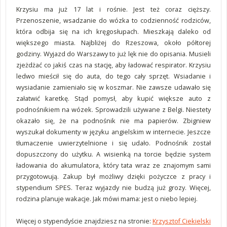
Krzysiu ma już 17 lat i rośnie. Jest też coraz cięższy.
Przenoszenie, wsadzanie do wózka to codzienność rodziców,
która odbija się na ich kręgosłupach. Mieszkają daleko od
większego miasta. Najbliżej do Rzeszowa, około półtorej
godziny. Wyjazd do Warszawy to już lęk nie do opisania. Musieli
zjeżdżać co jakiś czas na stację, aby ładować respirator. Krzysiu
ledwo mieścił się do auta, do tego cały sprzęt. Wsiadanie i
wysiadanie zamieniało się w koszmar. Nie zawsze udawało się
załatwić karetkę. Stąd pomysł, aby kupić większe auto z
podnośnikiem na wózek. Sprowadzili używane z Belgi. Niestety
okazało się, że na podnośnik nie ma papierów. Zbigniew
wyszukał dokumenty w języku angielskim w internecie. Jeszcze
tłumaczenie uwierzytelnione i się udało. Podnośnik został
dopuszczony do użytku. A wisienką na torcie będzie system
ładowania do akumulatora, który tata wraz ze znajomym sami
przygotowują. Zakup był możliwy dzięki pożyczce z pracy i
stypendium SPES. Teraz wyjazdy nie budzą już grozy. Więcej,
rodzina planuje wakacje. Jak mówi mama: jest o niebo lepiej.
Więcej o stypendyście znajdziesz na stronie:
Krzysztof Ciekielski