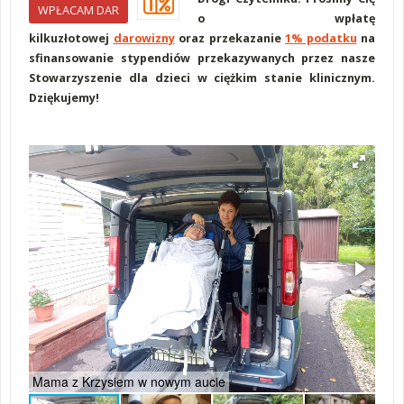
WPŁACAM DAR
o wpłatę
kilkuzłotowej
darowizny
oraz przekazanie
1% podatku
na
sfinansowanie stypendiów przekazywanych przez nasze
Stowarzyszenie dla dzieci w ciężkim stanie klinicznym.
Dziękujemy!
Mama z Krzysiem w nowym aucie