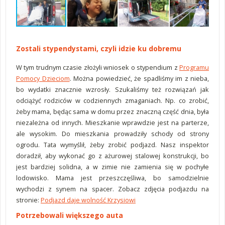
Zostali stypendystami, czyli idzie ku dobremu
W tym trudnym czasie złożyli wniosek o stypendium z
Programu
Pomocy Dzieciom
. Można powiedzieć, że spadliśmy im z nieba,
bo wydatki znacznie wzrosły. Szukaliśmy też rozwiązań jak
odciążyć rodziców w codziennych zmaganiach. Np. co zrobić,
żeby mama, będąc sama w domu przez znaczną część dnia, była
niezależna od innych. Mieszkanie wprawdzie jest na parterze,
ale wysokim. Do mieszkania prowadziły schody od strony
ogrodu. Tata wymyślił, żeby zrobić podjazd. Nasz inspektor
doradził, aby wykonać go z ażurowej stalowej konstrukcji, bo
jest bardziej solidna, a w zimie nie zamienia się w pochyłe
lodowisko. Mama jest przeszczęśliwa, bo samodzielnie
wychodzi z synem na spacer. Zobacz zdjęcia podjazdu na
stronie:
Podjazd daje wolność Krzysiowi
Potrzebowali większego auta