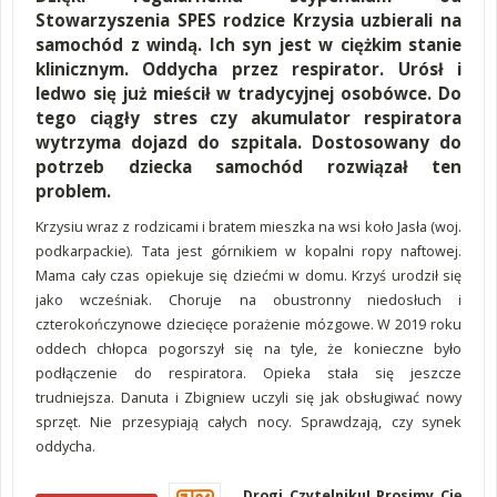
Stowarzyszenia SPES rodzice Krzysia uzbierali na
samochód z windą. Ich syn jest w ciężkim stanie
klinicznym. Oddycha przez respirator. Urósł i
ledwo się już mieścił w tradycyjnej osobówce. Do
tego ciągły stres czy akumulator respiratora
wytrzyma dojazd do szpitala. Dostosowany do
potrzeb dziecka samochód rozwiązał ten
problem.
Krzysiu wraz z rodzicami i bratem mieszka na wsi koło Jasła (woj.
podkarpackie). Tata jest górnikiem w kopalni ropy naftowej.
Mama cały czas opiekuje się dziećmi w domu. Krzyś urodził się
jako wcześniak. Choruje na obustronny niedosłuch i
czterokończynowe dziecięce porażenie mózgowe. W 2019 roku
oddech chłopca pogorszył się na tyle, że konieczne było
podłączenie do respiratora. Opieka stała się jeszcze
trudniejsza. Danuta i Zbigniew uczyli się jak obsługiwać nowy
sprzęt. Nie przesypiają całych nocy. Sprawdzają, czy synek
oddycha.
Drogi Czytelniku! Prosimy Cię