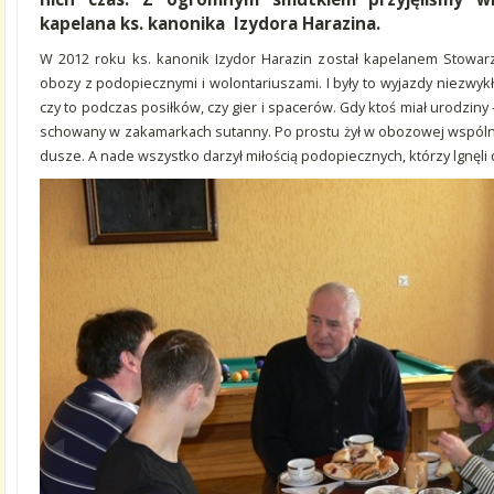
kapelana ks. kanonika Izydora Harazina.
W 2012 roku ks. kanonik Izydor Harazin został kapelanem Stowarz
obozy z podopiecznymi i wolontariuszami. I były to wyjazdy niezwykł
czy to podczas posiłków, czy gier i spacerów. Gdy ktoś miał urodziny
schowany w zakamarkach sutanny. Po prostu żył w obozowej wspóln
dusze. A nade wszystko darzył miłością podopiecznych, którzy lgnęli