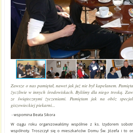
Zawsze o nas pamiętał, nawet jak już nie był kapelanem. Pamięt
życzliwie w innych środowiskach. Byliśmy dla niego troską. Zaw
ze świątecznymi życzeniami. Pamiętam jak na obóz specjal
giszowieckiej piekarni...
- wspomina Beata Sikora
W ciągu roku organizowaliśmy wspólnie z ks. Izydorem sobotni
wspólnoty. Troszczył się o mieszkańców Domu Św. Józefa i to oni