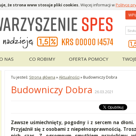
je, że strona www stosuje pliki cookies.
Więcej informacji w
Polityce pr
WPŁ
Wys
O NAS
CO ROBIMY
OFERTA POMOCY
TWOJ
Tu jesteś:
Strona główna
»
Aktualności
»
Budowniczy Dobra
Budowniczy Dobra
26.03.2021
Zawsze uśmiechnięty, pogodny i z sercem na dłoni. 
Przyjaźnił się z osobami z niepełnosprawnością. Troszc
nich czas. Z ogromnym smutkiem przyjęliśmy w