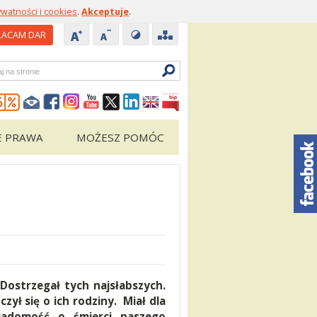
ywatności i cookies
.
Akceptuje
.
ACAM DAR
zukiwarka
E PRAWA
MOŻESZ POMÓC
Dostrzegał tych najsłabszych.
zył się o ich rodziny. Miał dla
iadomość o śmierci naszego