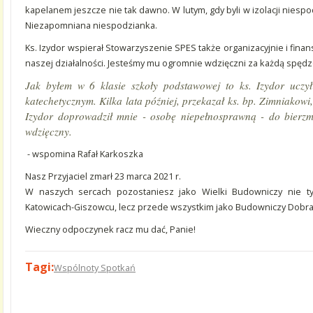
kapelanem jeszcze nie tak dawno. W lutym, gdy byli w izolacji niespo
Niezapomniana niespodzianka.
Ks. Izydor wspierał Stowarzyszenie SPES także organizacyjnie i fin
naszej działalności. Jesteśmy mu ogromnie wdzięczni za każdą spędz
Jak byłem w 6 klasie szkoły podstawowej to ks. Izydor uczy
katechetycznym. Kilka lata później, przekazał ks. bp. Zimniakow
Izydor doprowadził mnie - osobę niepełnosprawną - do bierz
wdzięczny.
- wspomina Rafał Karkoszka
Nasz Przyjaciel zmarł 23 marca 2021 r.
W naszych sercach pozostaniesz jako Wielki Budowniczy nie tyl
Katowicach-Giszowcu, lecz przede wszystkim jako Budowniczy Dobra
Wieczny odpoczynek racz mu dać, Panie!
Tagi:
Wspólnoty Spotkań