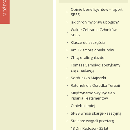
Opinie beneficjentów – raport
SPES
Jak chronimy praw ubogich?
Walne Zebranie Członków
SPES
Klucze do szczęścia
Art. 17 zmorą opiekunów
Chcą ocalić gniazdo
Tomasz Samołyk: spotykamy
się z nadzieją
Serduszko Majeczki
Ratunek dla Ośrodka Terapii
Międzynarodowy Tydzień
Pisania Testamentów
O niebo lepiej
SPES wnosi skargę kasacyjną
Stolarze wygrali przetarg
13 Dni Radości – 35 lat