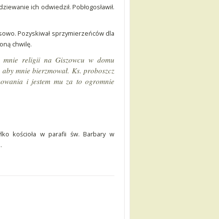
dziewanie ich odwiedził. Pobłogosławił.
ansowo. Pozyskiwał sprzymierzeńców dla
oną chwilę.
ł mnie religii na Giszowcu w domu
i, aby mnie bierzmował. Ks. proboszcz
mowania i jestem mu za to ogromnie
ko kościoła w parafii św. Barbary w
.