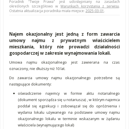
Poradnik "Twoje Prawa" jest udostępniany na zasadach
określonych szczegółowo w
Warunkach korzystania z serwisu
.
Ostatnia aktualizacja poradnika miała miejsce:
2025-03-01
.
Najem okazjonalny jest jedną z form zawarcia
umowy najmu z prywatnym właścicielem
mieszkania, który nie prowadzi działalności
gospodarczej w zakresie wynajmowania lokali.
Umowa najmu okazjonalnego jest zawierana na czas
oznaczony, nie dłuższy niż 10 lat.
Do zawarcia umowy najmu okazjonalnego potrzebne są
następujące dokumenty:
oświadczenie najemcy w formie aktu notarialnego
(dokument sporządza się u notariusza) , w którym najemca
poddał się egzekucji i zobowiązał się do opróżnienia i
wydania lokalu używanego na podstawie umowy najmu
okazjonalnego lokalu w terminie wskazanym w żądaniu
właściciela (wynajmującego lokal)