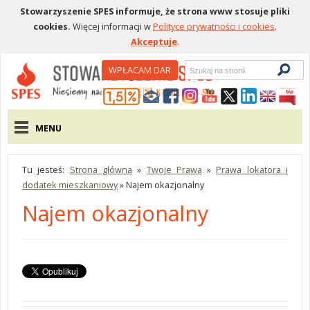
Stowarzyszenie SPES informuje, że strona www stosuje pliki
cookies.
Więcej informacji w
Polityce prywatności i cookies
.
Akceptuje
.
Wyszukiwarka
WPŁACAM DAR
Menu pomocnicze
Menu główne
MENU
Tu jesteś:
Strona główna
»
Twoje Prawa
»
Prawa lokatora i
dodatek mieszkaniowy
»
Najem okazjonalny
Najem okazjonalny